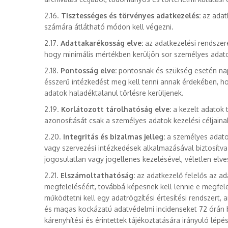
2.16.
Tisztességes és törvényes adatkezelés:
az adatk
számára átlátható módon kell végezni.
2.17.
Adattakarékosság elve:
az adatkezelési rendszere
hogy minimális mértékben kerüljön sor személyes adat
2.18.
Pontosság elve:
pontosnak és szükség esetén nap
ésszerű intézkedést meg kell tenni annak érdekében, h
adatok haladéktalanul törlésre kerüljenek.
2.19.
Korlátozott tárolhatóság elve:
a kezelt adatok t
azonosítását csak a személyes adatok kezelési céljaina
2.20.
Integritás és bizalmas jelleg:
a személyes adatok
vagy szervezési intézkedések alkalmazásával biztosítv
jogosulatlan vagy jogellenes kezelésével, véletlen el
2.21.
Elszámoltathatóság:
az adatkezelő felelős az ad
megfeleléséért, továbbá képesnek kell lennie e megfelel
működtetni kell egy adatrögzítési értesítési rendszert,
és magas kockázatú adatvédelmi incidenseket 72 órán be
kárenyhítési és érintettek tájékoztatására irányuló lépés