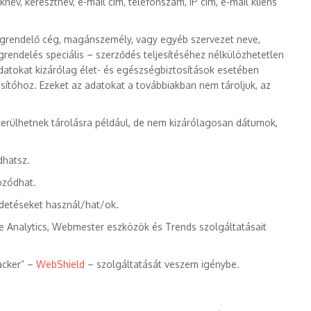
knév, keresztnév, e-mail cím, telefonszám, IP cím, e-mail kliens
megrendelő cég, magánszemély, vagy egyéb szervezet neve,
rendelés speciális – szerződés teljesítéséhez nélkülözhetetlen
adatokat kizárólag élet- és egészségbiztosítások esetében
tosítóhoz. Ezeket az adatokat a továbbiakban nem tároljuk, az
 kerülhetnek tárolásra például, de nem kizárólagosan dátumok,
dhatsz.
kozódhat.
rdetéseket használ/hat/ok.
 Analytics, Webmester eszközök és Trends szolgáltatásait
acker” –
WebShield
– szolgáltatását veszem igénybe.