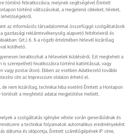
re történő feliratkozásra, melynek segítségével Érintett
onlapon történő változásokat, a megjelenő cikkeket, híreket,
 lehetőségekről.
amint az információs társadalommal összefüggő szolgáltatások
á a gazdasági reklámtevékenység alapvető feltételeiről és
biakban: Grt.) 6. §-a rögzíti értelmében hírlevél kizárólag
ával küldhető.
ngyenesen leiratkozhat a hírlevelek küldéséről. Ezt megteheti a
is szerepelhet) hivatkozásra történő kattintással, vagy
en vagy postai úton). Ebben az esetben Adatkezelő további
evelezési cím az Impresszum oldalon érhető el.
n, de nem kizárólag, technikai hiba esetén) Érintett a Honlapon
 törlését a megfelelő adatai megjelölése mellett.
 melyek a szolgáltatás igénybe vétele során generálódnak és
) rendszere a technikai folyamatok automatikus eredményeként
ás dátuma és időpontja, Érintett számítógépének IP címe,