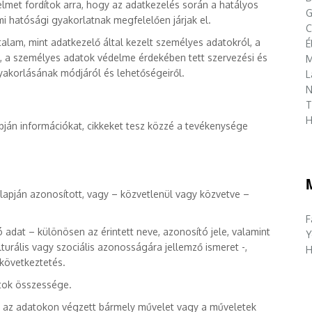
elmet fordítok arra, hogy az adatkezelés során a hatályos
G
lmi hatósági gyakorlatnak megfelelően járjak el.
C
talam, mint adatkezelő által kezelt személyes adatokról, a
É
, a személyes adatok védelme érdekében tett szervezési és
M
 gyakorlásának módjáról és lehetőségeiről.
L
N
T
H
ján információkat, cikkeket tesz közzé a tevékenysége
apján azonosított, vagy – közvetlenül vagy közvetve –
F
 adat – különösen az érintett neve, azonosító jele, valamint
Y
kulturális vagy szociális azonosságára jellemző ismeret -,
H
 következtetés.
atok összessége.
ül az adatokon végzett bármely művelet vagy a műveletek