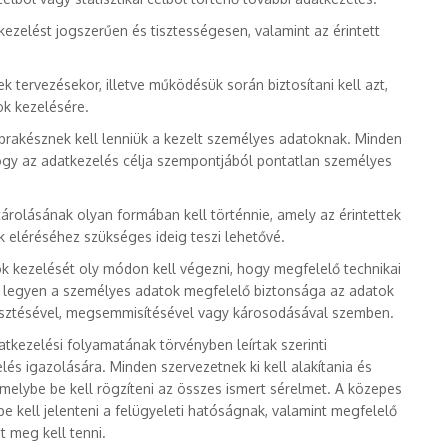
ezelést jogszerűen és tisztességesen, valamint az érintett
k tervezésekor, illetve működésük során biztosítani kell azt,
ok kezelésére.
rakésznek kell lenniük a kezelt személyes adatoknak. Minden
ogy az adatkezelés célja szempontjából pontatlan személyes
árolásának olyan formában kell történnie, amely az érintettek
k eléréséhez szükséges ideig teszi lehetővé.
 kezelését oly módon kell végezni, hogy megfelelő technikai
a legyen a személyes adatok megfelelő biztonsága az adatok
vesztésével, megsemmisítésével vagy károsodásával szemben.
atkezelési folyamatának törvényben leírtak szerinti
és igazolására. Minden szervezetnek ki kell alakítania és
 amelybe be kell rögzíteni az összes ismert sérelmet. A közepes
 kell jelenteni a felügyeleti hatóságnak, valamint megfelelő
t meg kell tenni.