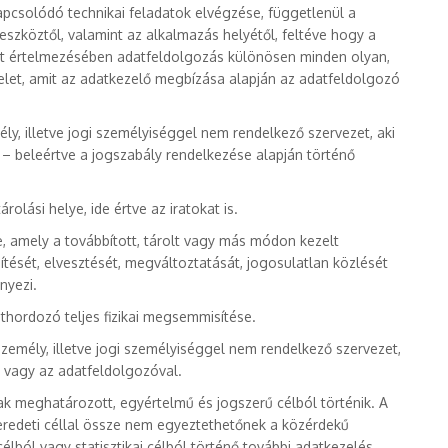
pcsolódó technikai feladatok elvégzése, függetlenül a
szköztől, valamint az alkalmazás helyétől, feltéve hogy a
zat értelmezésében adatfeldolgozás különösen minden olyan,
elet, amit az adatkezelő megbízása alapján az adatfeldolgozó
ly, illetve jogi személyiséggel nem rendelkező szervezet, aki
 – beleértve a jogszabály rendelkezése alapján történő
rolási helye, ide értve az iratokat is.
, amely a továbbított, tárolt vagy más módon kezelt
ését, elvesztését, megváltoztatását, jogosulatlan közlését
nyezi.
hordozó teljes fizikai megsemmisítése.
zemély, illetve jogi személyiséggel nem rendelkező szervezet,
l vagy az adatfeldolgozóval.
k meghatározott, egyértelmű és jogszerű célból történik. A
eredeti céllal össze nem egyeztethetőnek a közérdekű
élból vagy statisztikai célból történő további adatkezelés.