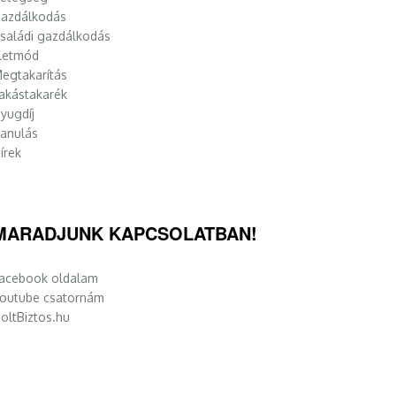
azdálkodás
saládi gazdálkodás
letmód
egtakarítás
akástakarék
yugdíj
anulás
írek
MARADJUNK KAPCSOLATBAN!
acebook oldalam
outube csatornám
oltBiztos.hu