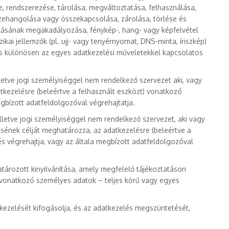
e, rendszerezése, tárolása, megváltoztatása, felhasználása,
szehangolása vagy összekapcsolása, zárolása, törlése és
lásának megakadályozása, fénykép-, hang- vagy képfelvétel
ikai jellemzők (pl. ujj- vagy tenyérnyomat, DNS-minta, íriszkép)
és különösen az egyes adatkezelési műveletekkel kapcsolatos
letve jogi személyiséggel nem rendelkező szervezet aki, vagy
tkezelésre (beleértve a felhasznált eszközt) vonatkozó
gbízott adatfeldolgozóval végrehajtatja.
lletve jogi személyiséggel nem rendelkező szervezet, aki vagy
ének célját meghatározza, az adatkezelésre (beleértve a
 végrehajtja, vagy az általa megbízott adatfeldolgozóval
tározott kinyilvánítása, amely megfelelő tájékoztatáson
á vonatkozó személyes adatok – teljes körű vagy egyes
 kezelését kifogásolja, és az adatkezelés megszüntetését,