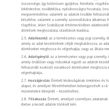
összessége, így különösen gyűjtése, felvétele, rögzítés
lekérdezése, továbbítása, nyilvánosságra hozatala, ös
megsemmisítése, valamint az adatok további felhaszná
készítése, valamint a személy azonosítására alkalmas fiz
rögzítése. Jelen Szabályzat értelmezésében adatkezel
döntések meghozatala, utasítások kiadása.
2.5.
Adatkezelő:
az a természetes vagy jogi személy, il
amely az adat kezelésének célját meghatározza, az ada
döntéseket meghozza és végrehajtja, vagy az általa me
2.6.
Adatigénylő:
az a természetes vagy jogi személy, i
amely önállóan vagy másokkal együtt az adatok kezelés
felhasznált eszközt) vonatkozó döntéseket meghozza és
végrehajtatja..
2.7.
Hozzájárulás:
Érintett kívánságának önkéntes és ha
alapul, és amellyel félreérthetetlen beleegyezését a r
műveletekre kiterjedő – kezeléséhez.
2.8.
Tiltakozás:
Érintett, amellyel személyes adatainak
illetve a kezelt adatok törlését kéri.