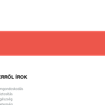
ERRŐL ÍROK
ngondoskodás
iztosítás
gészség
etegség