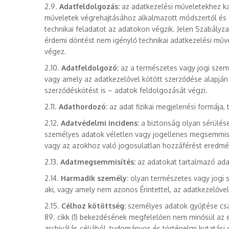
2.9.
Adatfeldolgozás:
az adatkezelési műveletekhez ka
műveletek végrehajtásához alkalmazott módszertől és e
technikai feladatot az adatokon végzik. Jelen Szabály
érdemi döntést nem igénylő technikai adatkezelési műv
végez.
2.10.
Adatfeldolgozó:
az a természetes vagy jogi szemé
vagy amely az adatkezelővel kötött szerződése alapján
szerződéskötést is – adatok feldolgozását végzi.
2.11.
Adathordozó:
az adat fizikai megjelenési formája, tá
2.12.
Adatvédelmi incidens:
a biztonság olyan sérülése
személyes adatok véletlen vagy jogellenes megsemmisít
vagy az azokhoz való jogosulatlan hozzáférést eredmé
2.13.
Adatmegsemmisítés:
az adatokat tartalmazó adat
2.14.
Harmadik személy:
olyan természetes vagy jogi s
aki, vagy amely nem azonos Érintettel, az adatkezelőve
2.15.
Célhoz kötöttség:
személyes adatok gyűjtése csa
89. cikk (1) bekezdésének megfelelően nem minősül az 
archiválás céljából, tudományos és történelmi kutatási c