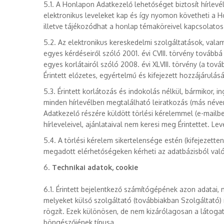
5.1. A Honlapon Adatkezelő lehetőséget biztosít hírlevél
elektronikus leveleket kap és így nyomon követheti a H
illetve tájékozódhat a honlap témaköreivel kapcsolatos
5.2. Az elektronikus kereskedelmi szolgáltatások, val
egyes kérdéseiről szóló 2001. évi CVIII. törvény tovább
egyes korlátairól szóló 2008. évi XLVIII. törvény (a továb
Érintett előzetes, egyértelmű és kifejezett hozzájárulás
5.3. Érintett korlátozás és indokolás nélkül, bármikor, i
minden hírlevélben megtalálható leiratkozás (más néven 
Adatkezelő részére küldött törlési kérelemmel (e-mailb
hírleveleivel, ajánlataival nem keresi meg Érintettet. L
5.4. A törlési kérelem sikertelensége estén (kifejezette
megadott elérhetőségeken kérheti az adatbázisból való
6.
Technikai adatok, cookie
6.1. Érintett bejelentkező számítógépének azon adatai,
melyeket külső szolgáltató (továbbiakban Szolgáltató
rögzít. Ezek különösen, de nem kizárólagosan a látogat
böngészőjének típusa.