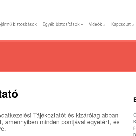
jármű biztosítások
Egyéb biztosítások
»
Videók
»
Kapcsolat
»
tató
datkezelési Tájékoztatót és kizárólag abban
Ö
t, amennyiben minden pontjával egyetért, és
B
ve.
E
B