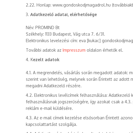
2.22. Honlap: www.gondoskodjmagadrol.hu (továbbiak
3.
Adatkezelő adatai, elérhetősége
Név: PROMIND Bt
Székhely: 1133 Budapest, Vág utca 7. 6/31.
Elektronikus levelezési cím: eva [kukac] gondoskodjmag
További adatok az
Impresszum
oldalon érhetők el.
4. K
ezelt adatok
4.1. A megrendelés, vásárlás során megadott adatok: m
szerint van lehetőség, melynek során Érintett az adott 
megadni Adatkezelő részére.
4.2. Elektronikus levélcímek felhasználása: Adatkezelő k
felhasználásnak jogszerűségére, így azokat csak a 4.3
reklám e-mail küldésére.
4.3. Az e-mail címek kezelése elsősorban Érintett azono
kapcsolattartást szolgálja.