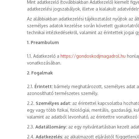
Mint adatkezelő (továbbiakban Adatkezelő) kiemelt figy
adatkezelési jogszabályok, illetve a kialakult adatvéde
Az alábbiakban adatkezelési tájékoztatást nyújtok az ál
személyes adatok kezelése során követett gyakorlatról
technikai intézkedésekről, valamint az érintettek jogai
1. Preambulum
1.1. Adatkezelő a
https://gondoskodjmagadrol.hu
honlap
vonatkozásában.
2. Fogalmak
2.1.
Érintett:
bármely meghatározott, személyes adat al
azonosítható természetes személy.
2.2.
Személyes adat:
az érintettel kapcsolatba hozható
egy vagy több fizikai, fiziológiai, mentális, gazdasági, 
valamint az adatból levonható, az érintettre vonatkozó
2.3.
Adatállomány:
az egy nyilvántartásban kezelt ad
2.4.
Adatkezelés:
az alkalmazott eljárástól független