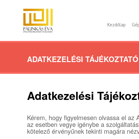
Kezdőlap
Gép
ADATKEZELÉSI TÁJÉKOZTATÓ
Adatkezelési Tájékoz
Kérem, hogy figyelmesen olvassa el az A
az esetben vegye igénybe a szolgáltatás
kötelező érvényűnek tekinti magára néz