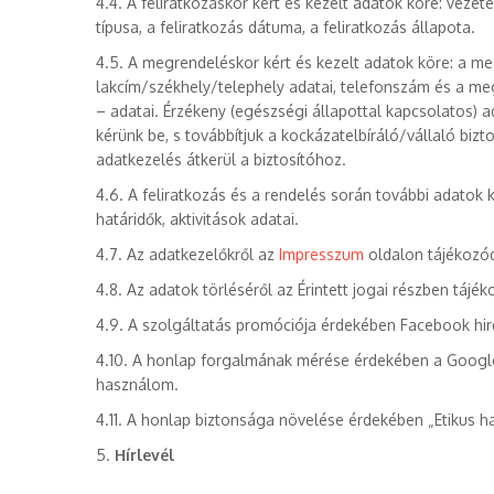
4.4. A feliratkozáskor kért és kezelt adatok köre: vezeté
típusa, a feliratkozás dátuma, a feliratkozás állapota.
4.5. A megrendeléskor kért és kezelt adatok köre: a 
lakcím/székhely/telephely adatai, telefonszám és a meg
– adatai. Érzékeny (egészségi állapottal kapcsolatos) 
kérünk be, s továbbítjuk a kockázatelbíráló/vállaló biz
adatkezelés átkerül a biztosítóhoz.
4.6. A feliratkozás és a rendelés során további adatok
határidők, aktivitások adatai.
4.7. Az adatkezelőkről az
Impresszum
oldalon tájékozó
4.8. Az adatok törléséről az Érintett jogai részben tájé
4.9. A szolgáltatás promóciója érdekében Facebook hi
4.10. A honlap forgalmának mérése érdekében a Google
használom.
4.11. A honlap biztonsága növelése érdekében „Etikus h
5.
Hírlevél