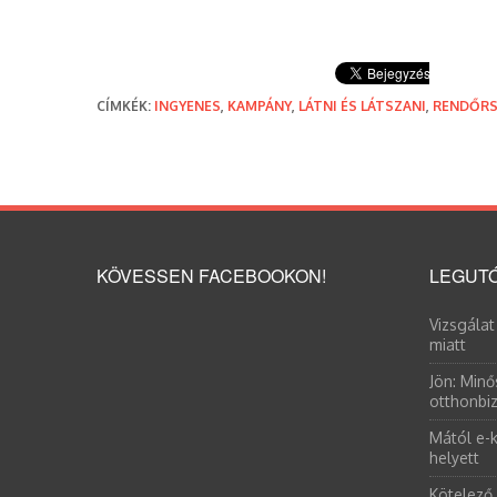
CÍMKÉK:
INGYENES
,
KAMPÁNY
,
LÁTNI ÉS LÁTSZANI
,
RENDŐR
KÖVESSEN FACEBOOKON!
LEGUTÓ
Vizsgálat
miatt
Jön: Minő
otthonbiz
Mától e-k
helyett
Kötelező