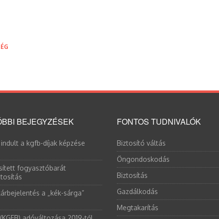
SÉG
BBI BEJEGYZÉSEK
FONTOS TUDNIVALÓK
 indult a kgfb-díjak képzése
Biztosító váltás
Öngondoskodás
sített fogyasztóbarát
Biztosítás
tosítás
Gazdálkodás
árbejelentés a „kék-sárga”
Megtakarítás
 (KGFB) adóváltozása 2019-től