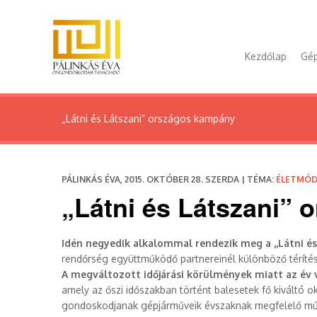
Kezdőlap
Gép
„Látni és Látszani” országos kampány
PÁLINKÁS ÉVA, 2015. OKTÓBER 28. SZERDA | TÉMA:
ÉLETMÓ
„Látni és Látszani”
Idén negyedik alkalommal rendezik meg a ,,Látni és
rendőrség együttműködő partnereinél különböző téríté
A megváltozott időjárási körülmények miatt az é
amely az őszi időszakban történt balesetek fő kiváltó 
gondoskodjanak gépjárműveik évszaknak megfelelő műsz