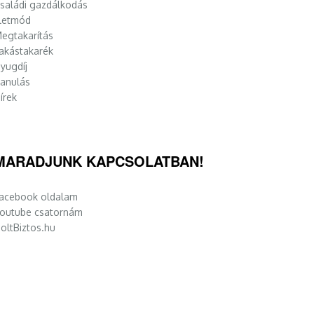
saládi gazdálkodás
letmód
egtakarítás
akástakarék
yugdíj
anulás
írek
MARADJUNK KAPCSOLATBAN!
acebook oldalam
outube csatornám
oltBiztos.hu