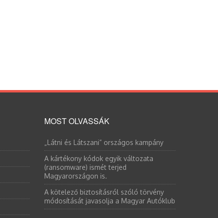
MOST OLVASSÁK
„Látni és Látszani” országos kampány
A kártékony kódok egyik változata
(ransomware) ismét terjed
Magyarországon is.
A kötelező biztosításról szóló törvény
módosítását javasolja a Magyar Autóklub