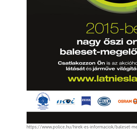
https://www.police.hu/hirek-es-informaciok/baleset-m