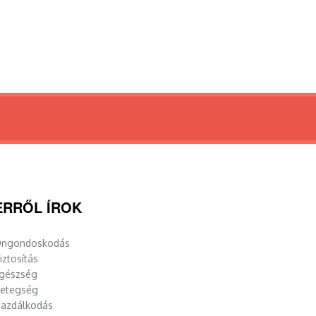
ERRŐL ÍROK
ngondoskodás
iztosítás
gészség
etegség
azdálkodás