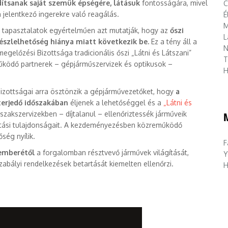
dítsanak saját szemük épségére, látásuk
fontosságára, mivel
C
 jelentkező ingerekre való reagálás.
É
M
i tapasztalatok egyértelműen azt mutatják, hogy az
őszi
L
szlelhetőség hiánya miatt következik be.
Ez a tény áll a
N
előzési Bizottsága tradicionális őszi „Látni és Látszani”
T
ködő partnerek – gépjárműszervizek és optikusok –
H
zottságai arra ösztönzik a gépjárművezetőket, hogy
a
terjedő időszakában
éljenek a lehetőséggel és a
„Látni és
szakszervizekben – díjtalanul – ellenőriztessék járműveik
ágítási tulajdonságait. A kezdeményezésben közreműködő
ség nyílik.
F
emberétől
a forgalomban résztvevő járművek világítását,
Y
zabályi rendelkezések betartását kiemelten ellenőrzi.
H