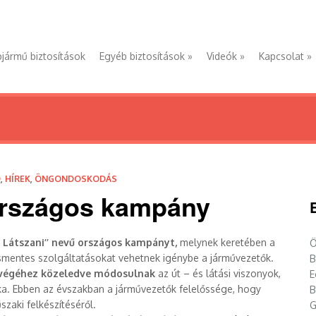
jármű biztosítások
Egyéb biztosítások
»
Videók
»
Kapcsolat
»
D
,
HÍREK
,
ÖNGONDOSKODÁS
 országos kampány
 Látszani’’ nevű országos kampányt,
melynek keretében a
Ö
smentes szolgáltatásokat vehetnek igénybe a járművezetők.
B
v végéhez közeledve módosulnak
az út – és látási viszonyok,
E
oka. Ebben az évszakban a járművezetők felelőssége, hogy
B
aki felkészítéséről.
G