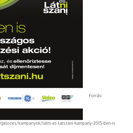
Forrás:
egelozes/kampanyok/latni-es-latszani-kampany-2015-ben-is