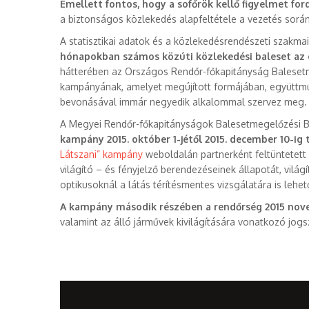
Emellett fontos, hogy a sofőrök kellő figyelmet for
a biztonságos közlekedés alapfeltétele a vezetés során
A statisztikai adatok és a közlekedésrendészeti szakma
hónapokban számos közúti közlekedési baleset az é
hátterében az Országos Rendőr-főkapitányság Balesetmeg
kampányának, amelyet megújított formájában, együttmű
bevonásával immár negyedik alkalommal szervez meg.
A Megyei Rendőr-főkapitányságok Balesetmegelőzési Bi
kampány 2015. október 1-jétől 2015. december 10-ig 
Látszani” kampány
weboldalán partnerként feltüntetett 
világító – és fényjelző berendezéseinek állapotát, vil
optikusoknál a látás térítésmentes vizsgálatára is lehető
A kampány második részében a rendőrség 2015 nov
valamint az álló járművek kivilágítására vonatkozó jogs