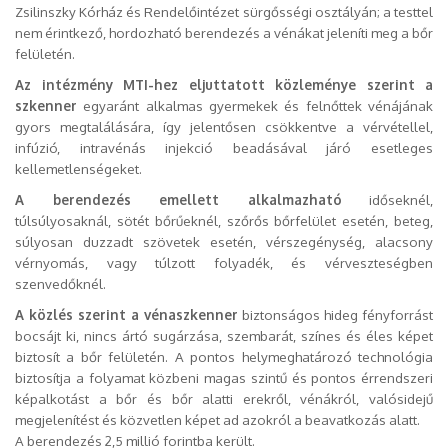
Zsilinszky Kórház és Rendelőintézet sürgősségi osztályán; a testtel
nem érintkező, hordozható berendezés a vénákat jeleníti meg a bőr
felületén.
Az intézmény MTI-hez eljuttatott közleménye szerint a
szkenner
egyaránt alkalmas gyermekek és felnőttek vénájának
gyors megtalálására, így jelentősen csökkentve a vérvétellel,
infúzió, intravénás injekció beadásával járó esetleges
kellemetlenségeket.
A berendezés emellett alkalmazható
időseknél,
túlsúlyosaknál, sötét bőrűeknél, szőrős bőrfelület esetén, beteg,
súlyosan duzzadt szövetek esetén, vérszegénység, alacsony
vérnyomás, vagy túlzott folyadék, és vérveszteségben
szenvedőknél.
A közlés szerint a vénaszkenner
biztonságos hideg fényforrást
bocsájt ki, nincs ártó sugárzása, szembarát, színes és éles képet
biztosít a bőr felületén. A pontos helymeghatározó technológia
biztosítja a folyamat közbeni magas szintű és pontos érrendszeri
képalkotást a bőr és bőr alatti erekről, vénákról, valósidejű
megjelenítést és közvetlen képet ad azokról a beavatkozás alatt.
A berendezés 2,5 millió forintba került.