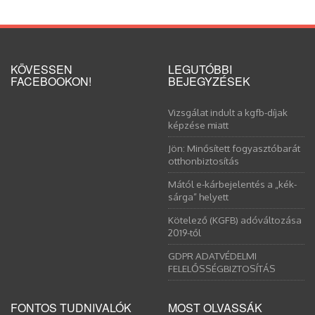
KÖVESSEN
LEGUTÓBBI
FACEBOOKON!
BEJEGYZÉSEK
Vizsgálat indult a kgfb-díjak
képzése miatt
Jön: Minősített fogyasztóbarát
otthonbiztosítás
Mától e-kárbejelentés a „kék-
sárga” helyett
Kötelező (KGFB) adóváltozása
2019-től
GDPR ADATVÉDELMI
FELELŐSSÉGBIZTOSÍTÁS
FONTOS TUDNIVALÓK
MOST OLVASSÁK