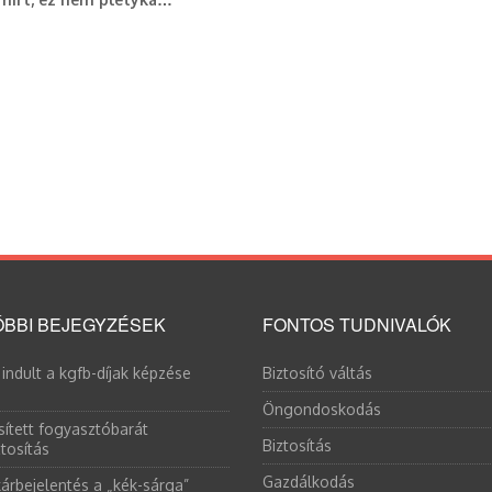
BBI BEJEGYZÉSEK
FONTOS TUDNIVALÓK
 indult a kgfb-díjak képzése
Biztosító váltás
Öngondoskodás
sített fogyasztóbarát
Biztosítás
tosítás
Gazdálkodás
árbejelentés a „kék-sárga”