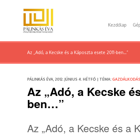
Kezdőlap
Gép
Az „Adó, a Kecske és a Káposzta esete 2011-ben…”
PÁLINKÁS ÉVA, 2012. JÚNIUS 4. HÉTFŐ | TÉMA:
GAZDÁLKODÁ
Az „Adó, a Kecske és
ben…”
Az „Adó, a Kecske és a 