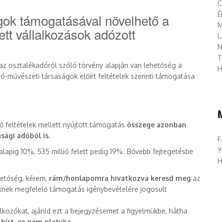
C
É
gok támogatásával növelhető a
M
ett vállalkozások adózott
L
N
T
 az osztalékadóról szóló törvény alapján van lehetőség a
H
dó-művészeti társaságok előírt feltételek szerinti támogatása
lő feltételek mellett nyújtott támogatás
összege azonban
sági adóból is.
F
Y
lapig 10%, 535 millió felett pedig 19%. Bővebb fejtegetésbe
H
hetőség, kérem,
rám/honlapomra hivatkozva keresd meg
az
eknek megfelelő támogatás igénybevételére jogosult
alkozókat, ajánld ezt a bejegyzésemet a figyelmükbe, hátha
 hírt, ez nem pletyka…