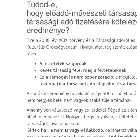
Tudod-e,
hogy előadó-művészeti társasá
társasági adó fizetésére kötelez
eredménye?
Erre a 2008. évi XCIX. törvény és a Társasági adóról és
Kulturális Örökségvédelmi Hivatal által regisztrált előa
révén.
A feltételek szigorúak.
Kevés társaság felel meg a feltételeknek.
Ez a támogatás nem szponzoráció
, a megfele
levonható a társasági adó alapjából és a társa
Az adózott eredmény növekedése így 500 millió Ft adóa
nem megyek bele, nem vagyok szakértője a témának.
Amennyiben vállalkozó vagy és érdekel Téged ez a le
alább megnevezett Hölgyet, hogy egy ilyen, a feltétel
társaságot javasolhasson.
Kérlek,
ha Te nem is vagy vállalkozó
, de ismersz váll
ezzel nagy segítségére leszel sokaknak.
Add tovább a