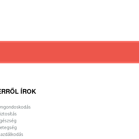
ERRŐL ÍROK
ngondoskodás
iztosítás
gészség
etegség
azdálkodás