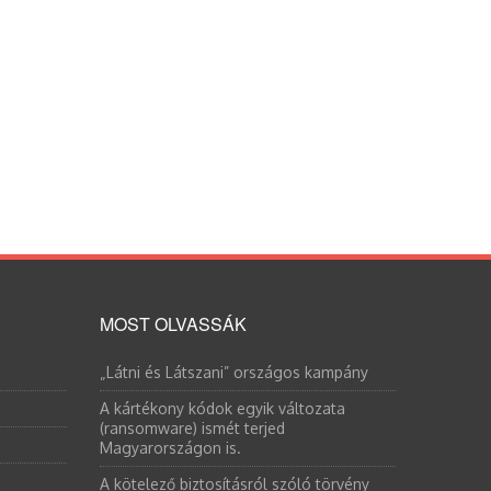
MOST OLVASSÁK
„Látni és Látszani” országos kampány
A kártékony kódok egyik változata
(ransomware) ismét terjed
Magyarországon is.
A kötelező biztosításról szóló törvény