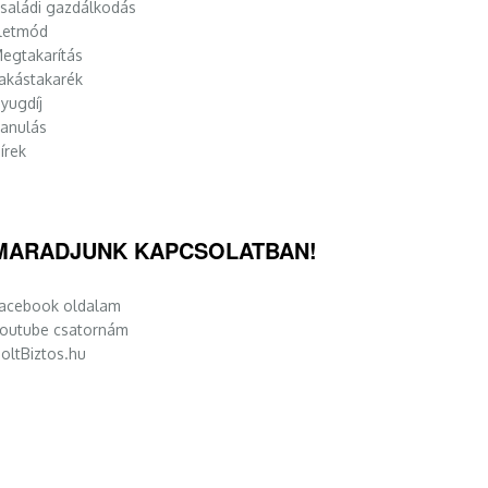
saládi gazdálkodás
letmód
egtakarítás
akástakarék
yugdíj
anulás
írek
MARADJUNK KAPCSOLATBAN!
acebook oldalam
outube csatornám
oltBiztos.hu