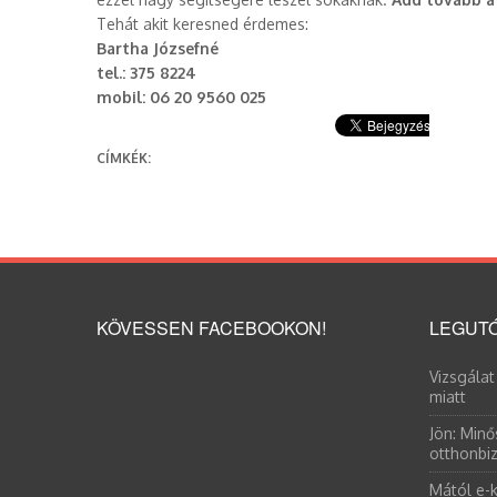
Tehát akit keresned érdemes:
Bartha Józsefné
tel.: 375 8224
mobil: 06 20 9560 025
CÍMKÉK:
KÖVESSEN FACEBOOKON!
LEGUTÓ
Vizsgálat
miatt
Jön: Minő
otthonbiz
Mától e-k