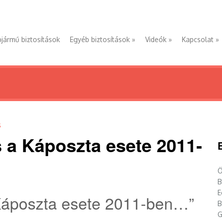
jármű biztosítások
Egyéb biztosítások
»
Videók
»
Kapcsolat
»
S
 a Káposzta esete 2011-
Ö
B
E
Káposzta esete 2011-ben…”
B
G