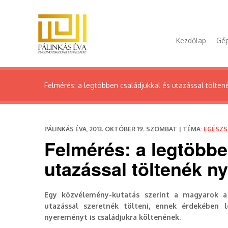
Kezdőlap
Gép
Felmérés: a legtöbben családjukkal és utazással tölten
PÁLINKÁS ÉVA, 2013. OKTÓBER 19. SZOMBAT | TÉMA:
EGÉSZS
Felmérés: a legtöbbe
utazással töltenék ny
Egy közvélemény-kutatás szerint a magyarok a n
utazással szeretnék tölteni, ennek érdekében 
nyereményt is családjukra költenének.