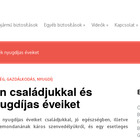
jármű biztosítások
Egyéb biztosítások
»
Videók
»
Kapcsolat
»
ék nyugdíjas éveiket
ÉG
,
GAZDÁLKODÁS
,
NYUGDÍJ
n családjukkal és
ugdíjas éveiket
Ö
B
yugdíjas éveiket családjukkal, jó egészségben, illetve
E
lemondanának káros szenvedélyükről, és egy esetleges
B
G