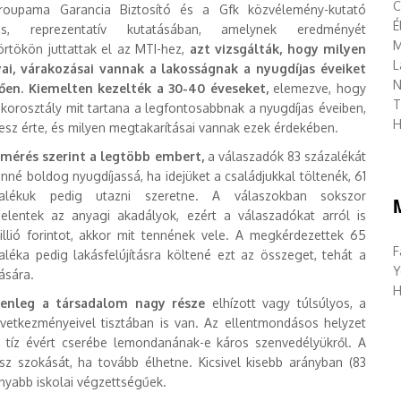
C
oupama Garancia Biztosító és a Gfk közvélemény-kutató
É
ös, reprezentatív kutatásában, amelynek eredményét
M
örtökön juttattak el az MTI-hez,
azt vizsgálták, hogy milyen
L
ai, várakozásai vannak a lakosságnak a nyugdíjas éveiket
N
tően. Kiemelten kezelték a 30-40 éveseket,
elemezve, hogy
T
 korosztály mit tartana a legfontosabbnak a nyugdíjas éveiben,
H
tesz érte, és milyen megtakarításai vannak ezek érdekében.
lmérés szerint a legtöbb embert,
a válaszadók 83 százalékát
enné boldog nyugdíjassá, ha idejüket a családjukkal töltenék, 61
zalékuk pedig utazni szeretne. A válaszokban sokszor
elentek az anyagi akadályok, ezért a válaszadókat arról is
lió forintot, akkor mit tennének vele. A megkérdezettek 65
F
aléka pedig lakásfelújításra költené ezt az összeget, tehát a
Y
ására.
H
lenleg a társadalom nagy része
elhízott vagy túlsúlyos, a
övetkezményeivel tisztában is van. Az ellentmondásos helyzet
z tíz évért cserébe lemondanának-e káros szenvedélyükről. A
z szokását, ha tovább élhetne. Kicsivel kisebb arányban (83
nyabb iskolai végzettségűek.