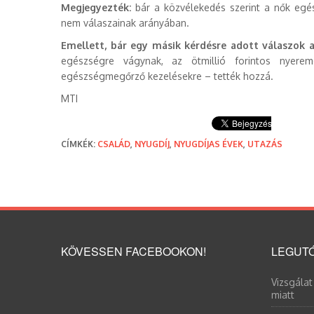
Megjegyezték:
bár a közvélekedés szerint a nők egés
nem válaszainak arányában.
Emellett, bár egy másik kérdésre adott válaszok 
egészségre vágynak, az ötmillió forintos nyere
egészségmegőrző kezelésekre – tették hozzá.
MTI
CÍMKÉK:
CSALÁD
,
NYUGDÍJ
,
NYUGDÍJAS ÉVEK
,
UTAZÁS
KÖVESSEN FACEBOOKON!
LEGUTÓ
Vizsgálat
miatt