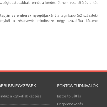
zségtudatosabbak, ennél a kérdésnél nem volt eltérés a két
alapján az emberek nyugdíjasként
a leginkább (62 százalék)
ményből a résztvevők mindössze négy százaléka költene
BBI BEJEGYZÉSEK
FONTOS TUDNIVALÓK
 indult a kgfb-díjak képzése
Biztosító váltás
Öngondoskodás