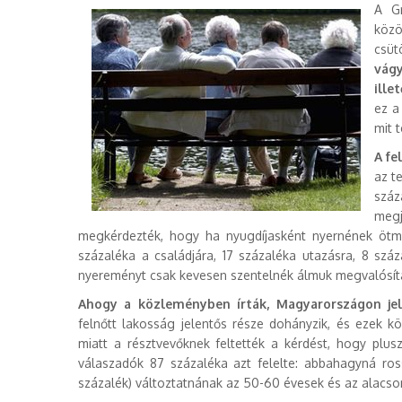
A Gr
köz
csüt
vágy
ille
ez a
mit 
A fe
az t
szá
megj
megkérdezték, hogy ha nyugdíjasként nyernének ötmil
százaléka a családjára, 17 százaléka utazásra, 8 száz
nyereményt csak kevesen szentelnék álmuk megvalósít
Ahogy a közleményben írták, Magyarországon je
felnőtt lakosság jelentős része dohányzik, és ezek k
miatt a résztvevőknek feltették a kérdést, hogy plus
válaszadók 87 százaléka azt felelte: abbahagyná ross
százalék) változtatnának az 50-60 évesek és az alacso