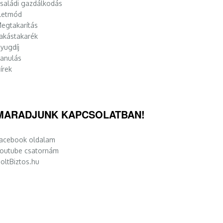
saládi gazdálkodás
letmód
egtakarítás
akástakarék
yugdíj
anulás
írek
MARADJUNK KAPCSOLATBAN!
acebook oldalam
outube csatornám
oltBiztos.hu