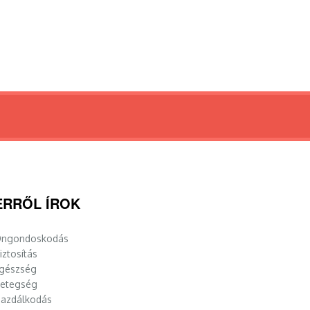
ERRŐL ÍROK
ngondoskodás
iztosítás
gészség
etegség
azdálkodás