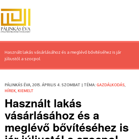
Használt lakás vásárlásához és a meglévő bővítéséhez is jár
júliustól a szocpol
PÁLINKÁS ÉVA, 2015. ÁPRILIS 4. SZOMBAT | TÉMA:
GAZDÁLKODÁS
,
HÍREK
,
KIEMELT
Használt lakás
vásárlásához és a
meglévő bővítéséhez is
jár júliustól a szocpol