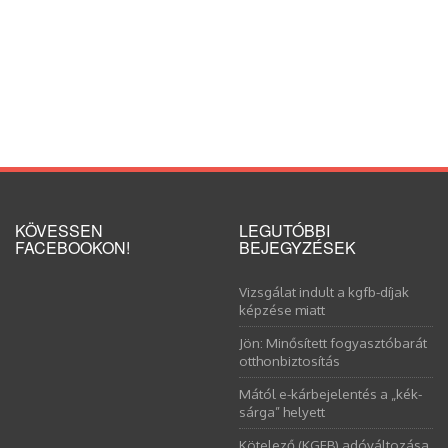
KÖVESSEN
LEGUTÓBBI
FACEBOOKON!
BEJEGYZÉSEK
Vizsgálat indult a kgfb-díjak
képzése miatt
Jön: Minősített fogyasztóbarát
otthonbiztosítás
Mától e-kárbejelentés a „kék-
sárga” helyett
Kötelező (KGFB) adóváltozása