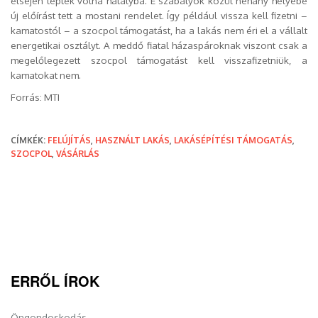
elsején léptek volna hatályba. E szabályok közül néhány helyébe
új előírást tett a mostani rendelet. Így például vissza kell fizetni –
kamatostól – a szocpol támogatást, ha a lakás nem éri el a vállalt
energetikai osztályt. A meddő fiatal házaspároknak viszont csak a
megelőlegezett szocpol támogatást kell visszafizetniük, a
kamatokat nem.
Forrás: MTI
CÍMKÉK:
FELÚJÍTÁS
,
HASZNÁLT LAKÁS
,
LAKÁSÉPÍTÉSI TÁMOGATÁS
,
SZOCPOL
,
VÁSÁRLÁS
ERRŐL ÍROK
Öngondoskodás