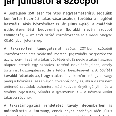
A legfeljebb 350 ezer forintos négyzetméterárú, legalább
komfortos használt lakás vásárlásához, továbbá a meglévő
használt lakás bővítéséhez is jár július 1-jétől a családok
otthonteremtési kedvezménye (korábbi nevén szocpol
támogatás)
– az erről szóló kormányrendelet a keddi Magyar
Közlönyben jelent meg.
A lakásépítési támogatás
ról szóló, 2011-ben született
kormányrendeletet módosító mostani jogszabály meghatározza
azt is, hogy mi számít a lakás bővítésének. Ez pedig a lakás hasznos
alapterületének egy szobával történő növelését jelenti, amely
történhet hozzáépítéssel, de a tetőtér beépítésével is.
A bővítés
további feltétele az, hogy
a lakás eleve komfortos legyen, vagy
pedig a bővítéssel azzá váljon, továbbá, hogy az, aki a vissza nem
térítendő családok otthonteremtési kedvezményét igényli – és a
további jogosultak, például a gyermekek is – a bővíteni kívánt
lakásban éljenek.
A lakástámogatási rendeletet tavaly decemberben is
módosította a kormány,
ennek egyes szabályai idén július