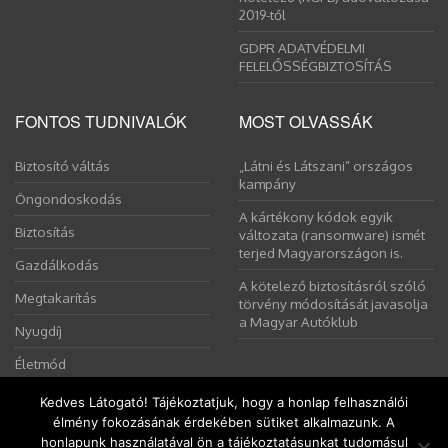
2019-től
GDPR ADATVÉDELMI
FELELŐSSÉGBIZTOSÍTÁS
FONTOS TUDNIVALÓK
MOST OLVASSÁK
Biztosító váltás
„Látni és Látszani” országos
kampány
Öngondoskodás
A kártékony kódok egyik
Biztosítás
változata (ransomware) ismét
terjed Magyarországon is.
Gazdálkodás
A kötelező biztosításról szóló
Megtakarítás
törvény módosítását javasolja
a Magyar Autóklub
Nyugdíj
Életmód
Kedves Látogató! Tájékoztatjuk, hogy a honlap felhasználói
élmény fokozásának érdekében sütiket alkalmazunk. A
Ez a weboldal sütiket használ. Az Uniós törvények értelmében
honlapunk használatával ön a tájékoztatásunkat tudomásul
kérem, engedélyezze a sütik használatát, vagy zárja be az oldalt.