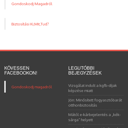
Gondoskodj Magadról
Biztosítási Ki,Mit,Tud?
KÖVESSEN
LEGUTÓBBI
FACEBOOKON!
BEJEGYZÉSEK
Vizsgálat indult a kgfb-díjak
Gondoskodj magadról
képzése miatt
Jön: Minősített fogyasztóbarát
otthonbiztosítás
Mától e-kárbejelentés a „kék-
sárga” helyett