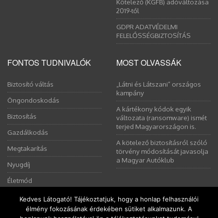
Kötelező (KGFB) adóváltozása
2019-től
GDPR ADATVÉDELMI
FELELŐSSÉGBIZTOSÍTÁS
FONTOS TUDNIVALÓK
MOST OLVASSÁK
Biztosító váltás
„Látni és Látszani” országos
kampány
Öngondoskodás
A kártékony kódok egyik
Biztosítás
változata (ransomware) ismét
terjed Magyarországon is.
Gazdálkodás
A kötelező biztosításról szóló
Megtakarítás
törvény módosítását javasolja
a Magyar Autóklub
Nyugdíj
Életmód
Kedves Látogató! Tájékoztatjuk, hogy a honlap felhasználói
élmény fokozásának érdekében sütiket alkalmazunk. A
Ez a weboldal sütiket használ. Az Uniós törvények értelmében