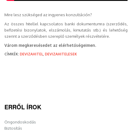
Mire lesz szükséged az ingyenes konzultáción?
Az összes hitellel kapcsolatos banki dokumentumra (szerződés,
befizetési bizonylatok, elszámolás, kimutatás stb.) és lehetőség
szerint a szerződésben szereplő személyek részvételére.
Várom megkeresésedet az elérhetőségeimen.
CÍMKÉK:
DEVIZAHITEL
,
DEVIZAHITELESEK
ERRŐL ÍROK
Öngondoskodás
Biztosítás