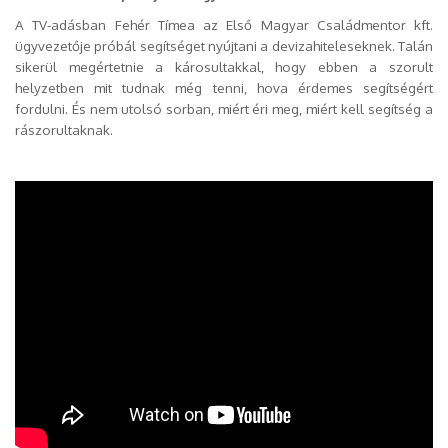
A TV-adásban Fehér Tímea az Első Magyar Családmentor kft.
ügyvezetője próbál segítséget nyújtani a devizahiteleseknek. Talán
sikerül megértetnie a károsultakkal, hogy ebben a szorult
helyzetben mit tudnak még tenni, hova érdemes segítségért
fordulni. És nem utolsó sorban, miért éri meg, miért kell segítség a
rászorultaknak.