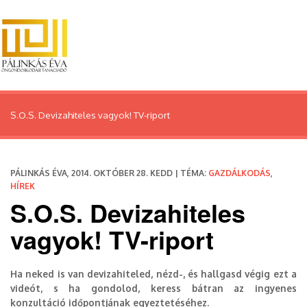
S.O.S. Devizahiteles vagyok! TV-riport
PÁLINKÁS ÉVA, 2014. OKTÓBER 28. KEDD | TÉMA:
GAZDÁLKODÁS
,
HÍREK
S.O.S. Devizahiteles
vagyok! TV-riport
Ha neked is van devizahiteled, nézd-, és hallgasd végig ezt a
videót, s ha gondolod, keress bátran az ingyenes
konzultáció időpontjának egyeztetéséhez.