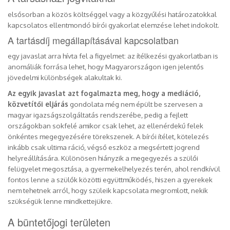
elsősorban a közös költséggel vagy a közgyűlési határozatokkal
kapcsolatos ellentmondó bírói gyakorlat elemzése lehet indokolt.
A tartásdíj megállapításával kapcsolatban
egy javaslat arra hívta fel a figyelmet: az ítélkezési gyakorlatban is
anomáliák forrása lehet, hogy Magyarországon igen jelentős
jövedelmi különbségek alakultak ki.
Az egyik javaslat azt fogalmazta meg, hogy a mediáció,
közvetítői eljárás
gondolata még nem épült be szervesen a
magyar igazságszolgáltatás rendszerébe, pedig a fejlett
országokban sokfelé amikor csak lehet, az ellenérdekű felek
önkéntes megegyezésére törekszenek. A bírói ítélet, kötelezés
inkább csak ultima ráció, végső eszköz a megsértett jogrend
helyreállítására. Különösen hiányzik a megegyezés a szülői
felügyelet megosztása, a gyermekelhelyezés terén, ahol rendkívül
fontos lenne a szülők közötti együttműködés, hiszen a gyerekek
nem tehetnek arról, hogy szüleik kapcsolata megromlott, nekik
szükségük lenne mindkettejükre.
A büntetőjogi területen