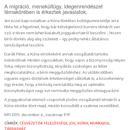
A migráció, menekültügy, idegenrendészet
témakörében is érkeztek javaslatok,
ám ezzel kapcsolatban a Kúria illetékes kollégiumvezetője arra
hívta fel a figyelmet, hogy bár kétségtelenül kurrens témáról van
szó, e téren nem lehet kialakult joggyakorlatról beszélni -, hiszen
bírói döntés alig-alig született – így pedig nehéz általános
tanulságokat leszűrni.
Darák Péter, a Kúria elnökeként annak vizsgálatát tartotta
indokoltnak minden ügyszakban, hogy vajon a bizonyosság milyen
foka, milyen bizonyítottság, tényállás szükséges az ítélet
meghozatalához, a bírói meggyőződéshez. Az utóbbi időben
ugyanis egyes döntések értetlenséget váltottak ki, a közvélemény
úgy érezte, hogy a bíróság nem találta meg az optimális
bizonyítottságot vagy ezt nem tudta meggyőzően elmagyarázni.
A joggyakorlat-elemző csoportok jövőre vizsgálandó témáiról a
Kúria elnöke dönt majd, miután konzultált a szakmai vezetőkkel.
MTI 2015. december 6., vasárnap 9:19
CÍMKÉK:
CÉGVEZETŐK FELELŐSSÉGE
,
JOG
,
KÚRIA
,
MUNKAJOG
,
TÁRSASHÁZ