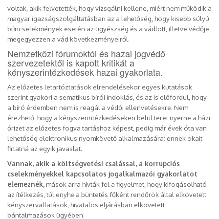
voltak, akik felvetették, hogy vizsgálni kellene, miért nem működik a
magyar igazságszolgáltatásban az a lehetőség, hogy kisebb súlyú
bűncselekmények esetén az ügyészség és a vádlott, illetve védője
megegyezzen a vád következményeiről.
Nemzetközi fórumoktól és hazai jogvédő
szervezetektől is kapott kritikát a
kényszerintézkedések hazai gyakorlata.
Az előzetes letartóztatások elrendelésekor egyes kutatások
szerint gyakori a sematikus bírói indoklás, és az is előfordul, hogy
a bíró érdemben nem is reagál a védői ellenvetésekre. Nem
érezhető, hogy a kényszerintézkedéseken belül teret nyerne a házi
őrizet az előzetes fogva tartáshoz képest, pedig már évek óta van
lehetőség elektronikus nyomkövető alkalmazására; ennek okait
firtatná az egyik javaslat.
Vannak, akik a költségvetési csalással, a korrupciós
cselekményekkel kapcsolatos jogalkalmazói gyakorlatot
elemeznék,
mások arra hívták fel a figyelmet, hogy kifogásolható
az ítélkezés, túl enyhe a büntetés főként rendőrök által elkövetett
kényszervallatások, hivatalos eljárásban elkövetett
bántalmazások ügyében.