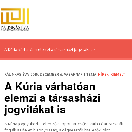
A Kúria várhatóan elemzi a társasházi jogvitákat is
PÁLINKÁS ÉVA, 2015. DECEMBER 6. VASÁRNAP | TÉMA:
HÍREK
,
KIEMELT
A Kúria várhatóan
elemzi a társasházi
jogvitákat is
A Kúria joggyakorlat-elemző csoportjai jövőre várhatóan vizsgálni
fogják az ítéleti bizonyosság, a cégvezetők hitelezők iránti