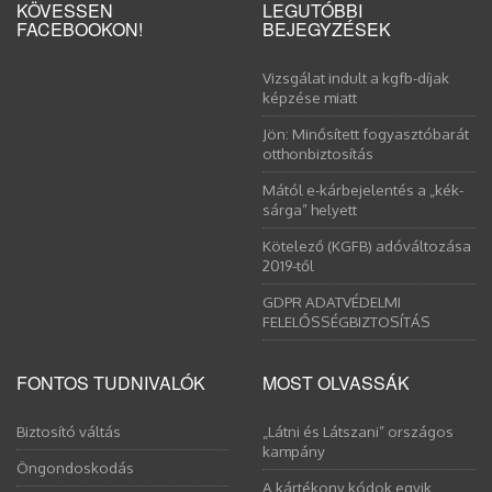
KÖVESSEN
LEGUTÓBBI
FACEBOOKON!
BEJEGYZÉSEK
Vizsgálat indult a kgfb-díjak
képzése miatt
Jön: Minősített fogyasztóbarát
otthonbiztosítás
Mától e-kárbejelentés a „kék-
sárga” helyett
Kötelező (KGFB) adóváltozása
2019-től
GDPR ADATVÉDELMI
FELELŐSSÉGBIZTOSÍTÁS
FONTOS TUDNIVALÓK
MOST OLVASSÁK
Biztosító váltás
„Látni és Látszani” országos
kampány
Öngondoskodás
A kártékony kódok egyik