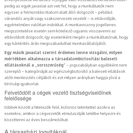
pedig az egyik javaslat azt veti fel, hogy a munkáltatók nem
egyszer a felmondási tilalom alatt álló dolgozót – például
várandós anyát vagy szakszervezeti vezetőt – is eltávolítják,
egyértelműen valótlan indokkal. A munkaviszony jogellenes
megszüntetése esetén sem kötelező ugyanis visszavenni az
eltávolított dolgozót, így esetenként megéri a munkáltatónak, hogy
egy kártérítés árán megszabadulhat munkavállalójától.
Egy másik javaslat szerint érdemes lenne vizsgálni, milyen
mértékben alkalmazza a társadalombiztosítási baleseti
ellátásoknál a „sorsszerűség”
– jogszabályban egyébként nem
szereplő – kategóriáját az egészségbiztosító a baleseti ellátások
alóli mentesülés céljából és ezt milyen arányban hagyja jóvá a
bírósági gyakorlat.
Felvetődött a cégek vezető tisztségviselőinek
felelőssége
többek között a hitelezők felé, különös tekintettel azokra az
esetekre, amikor a cégvezetők elmulasztják letétbe helyezni és
közzétenni az éves beszámolókat.
A társasházi jogvitáknál