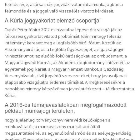
felelőssége, a társasházi jogviták, valamint a munkajogban a
felmondás és a joggal való visszaélés vitatott kérdéseit.
A Kúria joggyakorlat elemző csoportjai
Darák Péter főbíró 2012-es hivatalba lépése óta vizsgálják az
ítélkezési gyakorlat vitatott problémáit. Idén mintegy félszáz
intézményt keresett meg a legfelsőbb bírói fórum, köztük az
Alkotmánybíróságot, a Legfőbb Ügyészséget, az Igazságügyi
Minisztériumot, az alsóbb fokú bíróságokat, az ombudsmant, a
Magyar Ügyvédi Kamrát, az Akadémia jogtudományi intézetét, az
egyetemek jogi karait, a Magyar Nemzeti Bankot, a Gazdasági
Versenyhivatalt, civil jogvédő szervezeteket, hogy javasoljanak
alaposabb vizsgálatra érdemes témákat. A megkeresésekre a
napokban mintegy kétszázötven javaslat érkezett – tájékoztatott a
Kúria.
A 2016-os témajavaslatokban megfogalmazódott
például munkajogi területen,
hogy a jelenlegi törvénykönyv nem védi kellőképpen a
munkavállalót, a munkaviszony munkáltató általi
megszüntetésénél az egyenlő bánásmód és az esélyegyenlőség
érvényesülése kérdéses. A joggal való visszaélés kérdéskörében