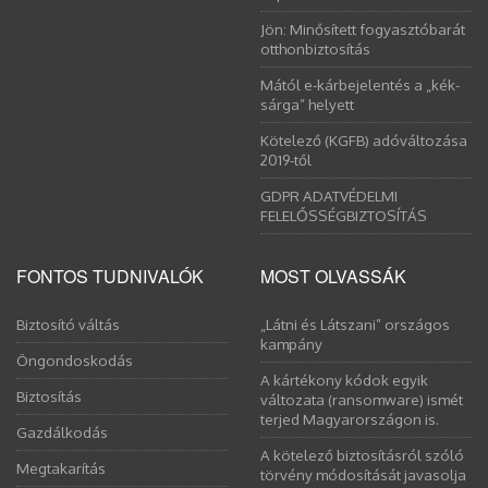
Jön: Minősített fogyasztóbarát
otthonbiztosítás
Mától e-kárbejelentés a „kék-
sárga” helyett
Kötelező (KGFB) adóváltozása
2019-től
GDPR ADATVÉDELMI
FELELŐSSÉGBIZTOSÍTÁS
FONTOS TUDNIVALÓK
MOST OLVASSÁK
Biztosító váltás
„Látni és Látszani” országos
kampány
Öngondoskodás
A kártékony kódok egyik
Biztosítás
változata (ransomware) ismét
terjed Magyarországon is.
Gazdálkodás
A kötelező biztosításról szóló
Megtakarítás
törvény módosítását javasolja