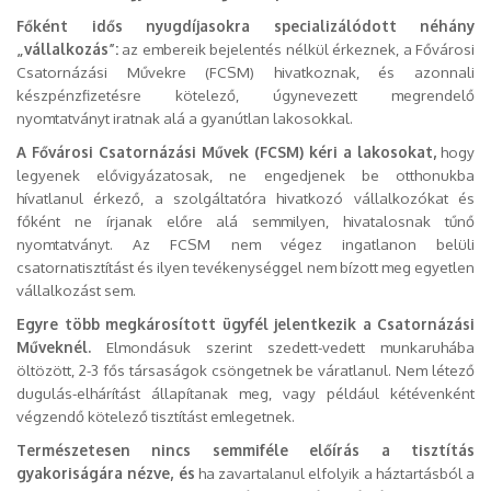
Főként idős nyugdíjasokra specializálódott néhány
„vállalkozás”:
az embereik bejelentés nélkül érkeznek, a Fővárosi
Csatornázási Művekre (FCSM) hivatkoznak, és azonnali
készpénzfizetésre kötelező, úgynevezett megrendelő
nyomtatványt iratnak alá a gyanútlan lakosokkal.
A Fővárosi Csatornázási Művek (FCSM) kéri a lakosokat,
hogy
legyenek elővigyázatosak, ne engedjenek be otthonukba
hívatlanul érkező, a szolgáltatóra hivatkozó vállalkozókat és
főként ne írjanak előre alá semmilyen, hivatalosnak tűnő
nyomtatványt. Az FCSM nem végez ingatlanon belüli
csatornatisztítást és ilyen tevékenységgel nem bízott meg egyetlen
vállalkozást sem.
Egyre több megkárosított ügyfél jelentkezik a Csatornázási
Műveknél.
Elmondásuk szerint szedett-vedett munkaruhába
öltözött, 2-3 fős társaságok csöngetnek be váratlanul. Nem létező
dugulás-elhárítást állapítanak meg, vagy például kétévenként
végzendő kötelező tisztítást emlegetnek.
Természetesen nincs semmiféle előírás a tisztítás
gyakoriságára nézve, és
ha zavartalanul elfolyik a háztartásból a