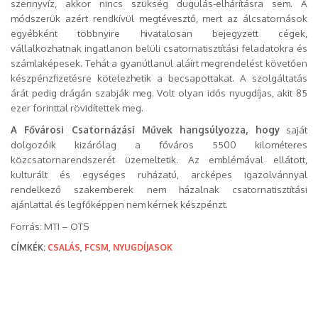
szennyvíz, akkor nincs szükség dugulás-elhárításra sem. A
módszerük azért rendkívül megtévesztő, mert az álcsatornások
egyébként többnyire hivatalosan bejegyzett cégek,
vállalkozhatnak ingatlanon belüli csatornatisztítási feladatokra és
számlaképesek. Tehát a gyanútlanul aláírt megrendelést követően
készpénzfizetésre kötelezhetik a becsapottakat. A szolgáltatás
árát pedig drágán szabják meg. Volt olyan idős nyugdíjas, akit 85
ezer forinttal rövidítettek meg.
A Fővárosi Csatornázási Művek hangsúlyozza, hogy
saját
dolgozóik kizárólag a főváros 5500 kilométeres
közcsatornarendszerét üzemeltetik. Az emblémával ellátott,
kulturált és egységes ruházatú, arcképes igazolvánnyal
rendelkező szakemberek nem házalnak csatornatisztítási
ajánlattal és legfőképpen nem kérnek készpénzt.
Forrás: MTI – OTS
CÍMKÉK:
CSALÁS
,
FCSM
,
NYUGDÍJASOK