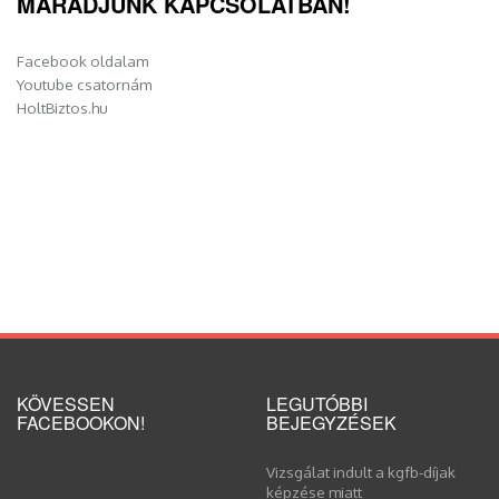
MARADJUNK KAPCSOLATBAN!
Facebook oldalam
Youtube csatornám
HoltBiztos.hu
KÖVESSEN
LEGUTÓBBI
FACEBOOKON!
BEJEGYZÉSEK
Vizsgálat indult a kgfb-díjak
képzése miatt