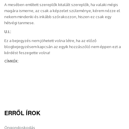
A mesében említett szereplők kitalált szereplők, ha valaki mégis
magára ismerne, az csak a képzelet szüleménye, kérem nézze el
nekem mindenki és inkább szórakozzon, hiszen ez csak egy
hétvégi tanmese.
U.i.:
Ez a bejegyzés nem jöhetett volna létre, ha az előző
blogbejegyzésem kapcsán az egyik hozzászóló nem éppen ezt a
kérdést feszegette volna!
CÍMKÉK:
ERRŐL ÍROK
Öngondoskodás