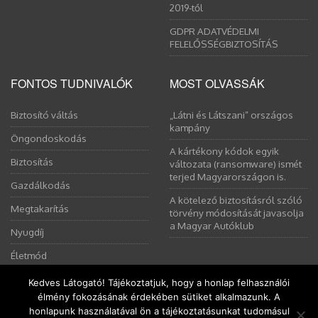
2019-től
GDPR ADATVÉDELMI
FELELŐSSÉGBIZTOSÍTÁS
FONTOS TUDNIVALÓK
MOST OLVASSÁK
Biztosító váltás
„Látni és Látszani” országos
kampány
Öngondoskodás
A kártékony kódok egyik
Biztosítás
változata (ransomware) ismét
terjed Magyarországon is.
Gazdálkodás
A kötelező biztosításról szóló
Megtakarítás
törvény módosítását javasolja
a Magyar Autóklub
Nyugdíj
Életmód
Kedves Látogató! Tájékoztatjuk, hogy a honlap felhasználói
élmény fokozásának érdekében sütiket alkalmazunk. A
Ez a weboldal sütiket használ. Az Uniós törvények értelmében
honlapunk használatával ön a tájékoztatásunkat tudomásul
kérem, engedélyezze a sütik használatát, vagy zárja be az oldalt.
Copyright © 2008-2026 Pálinkás Éva | Minden jog fenntartva! |