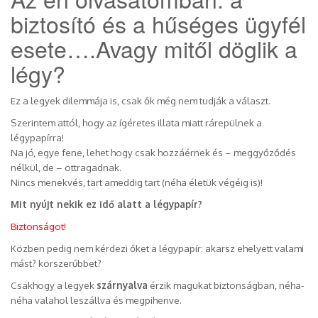
biztosító és a hűséges ügyfél
esete….Avagy mitől döglik a
légy?
Ez a legyek dilemmája is, csak ők még nem tudják a választ.
Szerintem attól, hogy az ígéretes illata miatt rárepülnek a
légypapírra!
Na jó, egye fene, lehet hogy csak hozzáérnek és – meggyőződés
nélkül, de – ottragadnak.
Nincs menekvés, tart ameddig tart (néha életük végéig is)!
Mit nyújt nekik ez idő alatt a légypapír?
Biztonságot!
Közben pedig nem kérdezi őket a légypapír: akarsz ehelyett valami
mást? korszerűbbet?
Csakhogy a legyek
szárnyalva
érzik magukat biztonságban, néha-
néha valahol leszállva és megpihenve.