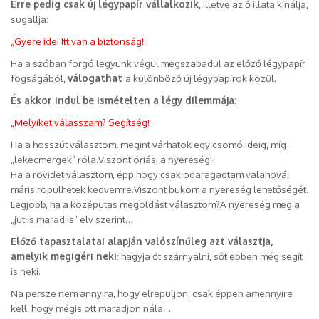
Erre pedig csak új légypapír vállalkozik
, illetve az ő illata kínálja,
sugallja:
„Gyere ide! Itt van a biztonság!
Ha a szóban forgó legyünk végül megszabadul az előző légypapír
fogságából,
válogathat
a különböző új légypapírok közül.
És akkor indul be ismételten a légy dilemmája:
„Melyiket válasszam? Segítség!
Ha a hosszút választom, megint várhatok egy csomó ideig, míg
„lekecmergek” róla.Viszont óriási a nyereség!
Ha a rövidet választom, épp hogy csak odaragadtam valahová,
máris röpülhetek kedvemre.Viszont bukom a nyereség lehetőségét.
Legjobb, ha a középutas megoldást választom?A nyereség meg a
„jut is marad is” elv szerint…
Előző tapasztalatai alapján valószínűleg azt választja,
amelyik megigéri neki
: hagyja őt szárnyalni, sőt ebben még segít
is neki.
Na persze nem annyira, hogy elrepüljön, csak éppen amennyire
kell, hogy mégis ott maradjon nála…