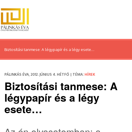
Biztosítási tanmese: A légypapír és a légy esete…
PÁLINKÁS ÉVA, 2012. JÚNIUS 4. HÉTFŐ | TÉMA:
HÍREK
Biztosítási tanmese: A
légypapír és a légy
esete…
Az én olvasatomban: a