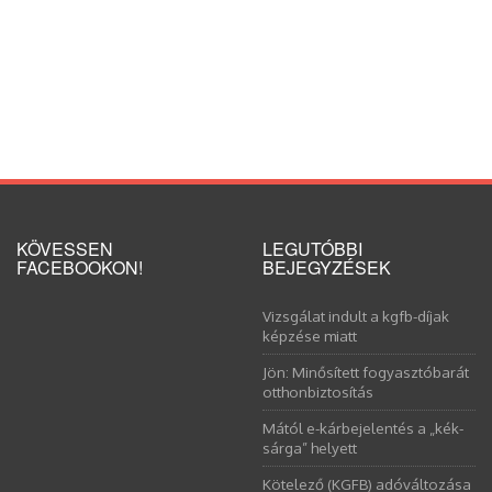
KÖVESSEN
LEGUTÓBBI
FACEBOOKON!
BEJEGYZÉSEK
Vizsgálat indult a kgfb-díjak
képzése miatt
Jön: Minősített fogyasztóbarát
otthonbiztosítás
Mától e-kárbejelentés a „kék-
sárga” helyett
Kötelező (KGFB) adóváltozása