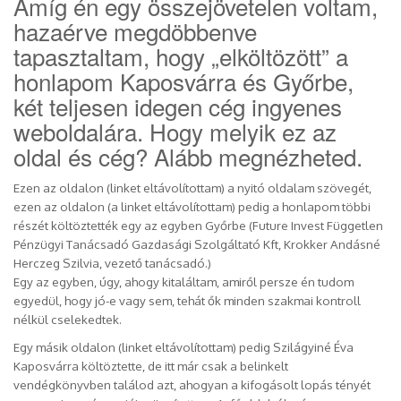
Amíg én egy összejövetelen voltam,
hazaérve megdöbbenve
tapasztaltam, hogy „elköltözött” a
honlapom Kaposvárra és Győrbe,
két teljesen idegen cég ingyenes
weboldalára. Hogy melyik ez az
oldal és cég? Alább megnézheted.
Ezen az oldalon (linket eltávolítottam) a nyitó oldalam szövegét,
ezen az oldalon (a linket eltávolítottam) pedig a honlapom többi
részét költöztették egy az egyben Győrbe (Future Invest Független
Pénzügyi Tanácsadó Gazdasági Szolgáltató Kft, Krokker Andásné
Herczeg Szilvia, vezető tanácsadó.)
Egy az egyben, úgy, ahogy kitaláltam, amiről persze én tudom
egyedül, hogy jó-e vagy sem, tehát ők minden szakmai kontroll
nélkül cselekedtek.
Egy másik oldalon (linket eltávolítottam) pedig Szilágyiné Éva
Kaposvárra költöztette, de itt már csak a belinkelt
vendégkönyvben találod azt, ahogyan a kifogásolt lopás tényét