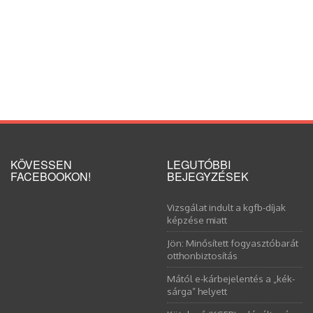
KÖVESSEN
LEGUTÓBBI
FACEBOOKON!
BEJEGYZÉSEK
Vizsgálat indult a kgfb-díjak
képzése miatt
Jön: Minősített fogyasztóbarát
otthonbiztosítás
Mától e-kárbejelentés a „kék-
sárga” helyett