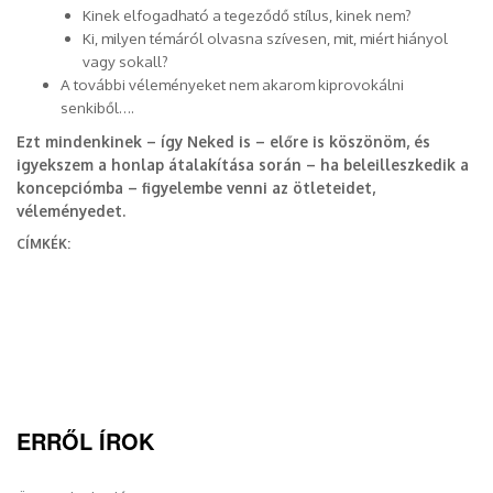
Kinek elfogadható a tegeződő stílus, kinek nem?
Ki, milyen témáról olvasna szívesen, mit, miért hiányol
vagy sokall?
A további véleményeket nem akarom kiprovokálni
senkiből….
Ezt mindenkinek – így Neked is – előre is köszönöm, és
igyekszem a honlap átalakítása során – ha beleilleszkedik a
koncepciómba – figyelembe venni az ötleteidet,
véleményedet.
CÍMKÉK:
ERRŐL ÍROK