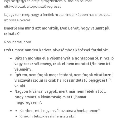
egy megjegyzés erejéig rögzítettem. A főoldalról már
eltávolították a lopott szövegrészt.
Itt jegyzem meg, hogy a fentiek miatt mindenképpen hasznos volt
az összejövetel.
Ismerőseim mind azt mondták, Éva! Lehet, hogy valamit jól
csinálsz?
Nos, nem tudom!
Ezért most minden kedves olvasómhoz kéréssel fordulok:
Bátran mondja el a véleményét a honlapomról, nincs jó
vagy rossz vélemény, csak el nem mondott/le nem írt
vélemény.
Ígérem, nem fogok megsértődni, nem fogok vitatkozni,
visszaválaszolni is csak ha rosszindulatú bejegyzést ír
valaki.
Nagyon kíváncsi vagyok, mert már nem félek attól,
hogy emiatt a kíváncsiság miatt „hamar
megöregszem”.
Ki miben, mit, hogyan változtatna a honlapomon?
Kinek mi tetszik és mi nem tetszik?