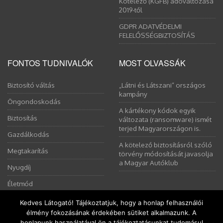
Kötelező (KGFB) adóváltozása
2019-től
GDPR ADATVÉDELMI
FELELŐSSÉGBIZTOSÍTÁS
FONTOS TUDNIVALÓK
MOST OLVASSÁK
Biztosító váltás
„Látni és Látszani” országos
kampány
Öngondoskodás
A kártékony kódok egyik
Biztosítás
változata (ransomware) ismét
terjed Magyarországon is.
Gazdálkodás
A kötelező biztosításról szóló
Megtakarítás
törvény módosítását javasolja
a Magyar Autóklub
Nyugdíj
Életmód
Kedves Látogató! Tájékoztatjuk, hogy a honlap felhasználói
élmény fokozásának érdekében sütiket alkalmazunk. A
Ez a weboldal sütiket használ. Az Uniós törvények értelmében
honlapunk használatával ön a tájékoztatásunkat tudomásul