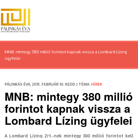
MNB: mintegy 380 millió forintot kapnak vissza a Lombard Lízing
ügyfelei
PÁLINKÁS ÉVA, 2015. FEBRUÁR 10. KEDD | TÉMA:
HÍREK
MNB: mintegy 380 millió
forintot kapnak vissza a
Lombard Lízing ügyfelei
A Lombard Lízing Zrt.-nek mintegy 380 millió forintot kell