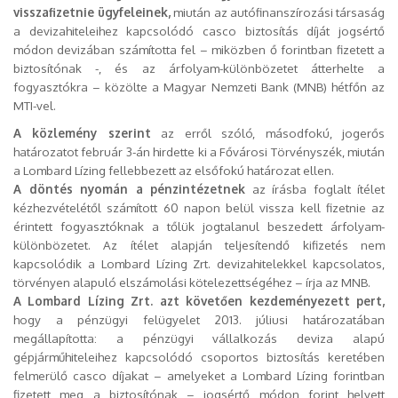
visszafizetnie ügyfeleinek,
miután az autófinanszírozási társaság
a devizahiteleihez kapcsolódó casco biztosítás díját jogsértő
módon devizában számította fel – miközben ő forintban fizetett a
biztosítónak -, és az árfolyam-különbözetet átterhelte a
fogyasztókra – közölte a Magyar Nemzeti Bank (MNB) hétfőn az
MTI-vel.
A közlemény szerint
az erről szóló, másodfokú, jogerős
határozatot február 3-án hirdette ki a Fővárosi Törvényszék, miután
a Lombard Lízing fellebbezett az elsőfokú határozat ellen.
A döntés nyomán a pénzintézetnek
az írásba foglalt ítélet
kézhezvételétől számított 60 napon belül vissza kell fizetnie az
érintett fogyasztóknak a tőlük jogtalanul beszedett árfolyam-
különbözetet. Az ítélet alapján teljesítendő kifizetés nem
kapcsolódik a Lombard Lízing Zrt. devizahitelekkel kapcsolatos,
törvényen alapuló elszámolási kötelezettségéhez – írja az MNB.
A Lombard Lízing Zrt. azt követően kezdeményezett pert,
hogy a pénzügyi felügyelet 2013. júliusi határozatában
megállapította: a pénzügyi vállalkozás deviza alapú
gépjárműhiteleihez kapcsolódó csoportos biztosítás keretében
felmerülő casco díjakat – amelyeket a Lombard Lízing forintban
fizetett meg a biztosítónak – jogsértő módon forint helyett