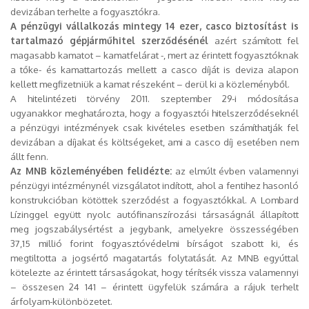
devizában terhelte a fogyasztókra.
A pénzügyi vállalkozás mintegy 14 ezer, casco biztosítást is
tartalmazó gépjárműhitel szerződésénél
azért számított fel
magasabb kamatot – kamatfelárat -, mert az érintett fogyasztóknak
a tőke- és kamattartozás mellett a casco díját is deviza alapon
kellett megfizetniük a kamat részeként – derül ki a közleményből.
A hitelintézeti törvény 2011. szeptember 29-i módosítása
ugyanakkor meghatározta, hogy a fogyasztói hitelszerződéseknél
a pénzügyi intézmények csak kivételes esetben számíthatják fel
devizában a díjakat és költségeket, ami a casco díj esetében nem
állt fenn.
Az MNB közleményében felidézte:
az elmúlt évben valamennyi
pénzügyi intézménynél vizsgálatot indított, ahol a fentihez hasonló
konstrukcióban kötöttek szerződést a fogyasztókkal. A Lombard
Lízinggel együtt nyolc autófinanszírozási társaságnál állapított
meg jogszabálysértést a jegybank, amelyekre összességében
37,15 millió forint fogyasztóvédelmi bírságot szabott ki, és
megtiltotta a jogsértő magatartás folytatását. Az MNB egyúttal
kötelezte az érintett társaságokat, hogy térítsék vissza valamennyi
– összesen 24 141 – érintett ügyfelük számára a rájuk terhelt
árfolyam-különbözetet.