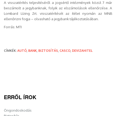
A visszatérítés teljesítéséről a jogsértő intézmények közül 7 már
beszámolt a jegybanknak, folyik az elszámolások ellenőrzése. A
Lombard Lízing Zrt. visszatérítését az ítélet nyomán az MNB
ellenőrizni fogja – olvasható a jegybank tájékoztatásában.
Forrás: MTI
CÍMKÉK:
AUTÓ
,
BANK
,
BIZTOSÍTÁS
,
CASCO
,
DEVIZAHITEL
ERRŐL ÍROK
Öngondoskodás
Biztosítás