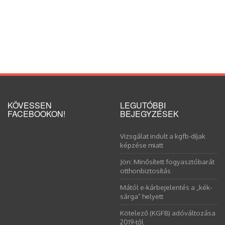
KÖVESSEN
LEGUTÓBBI
FACEBOOKON!
BEJEGYZÉSEK
Vizsgálat indult a kgfb-díjak
képzése miatt
Jön: Minősített fogyasztóbarát
otthonbiztosítás
Mától e-kárbejelentés a „kék-
sárga” helyett
Kötelező (KGFB) adóváltozása
2019-től