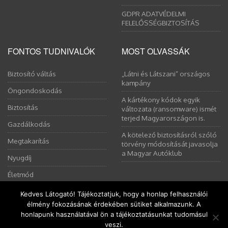
GDPR ADATVÉDELMI
FELELŐSSÉGBIZTOSÍTÁS
FONTOS TUDNIVALÓK
MOST OLVASSÁK
Biztosító váltás
„Látni és Látszani” országos
kampány
Öngondoskodás
A kártékony kódok egyik
Biztosítás
változata (ransomware) ismét
terjed Magyarországon is.
Gazdálkodás
A kötelező biztosításról szóló
Megtakarítás
törvény módosítását javasolja
a Magyar Autóklub
Nyugdíj
Életmód
Kedves Látogató! Tájékoztatjuk, hogy a honlap felhasználói
élmény fokozásának érdekében sütiket alkalmazunk. A
Ez a weboldal sütiket használ. Az Uniós törvények értelmében
honlapunk használatával ön a tájékoztatásunkat tudomásul
kérem, engedélyezze a sütik használatát, vagy zárja be az oldalt.
Copyright © 2008-2026 Pálinkás Éva | Minden jog fenntartva! |
veszi.
Engedélyezem
További információ