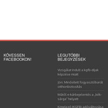
KÖVESSEN
LEGUTÓBBI
FACEBOOKON!
BEJEGYZÉSEK
Vizsgálat indult a kgfb-díjak
képzése miatt
Jön: Minősített fogyasztóbarát
otthonbiztosítás
Mától e-kárbejelentés a „kék-
sárga” helyett
Kötelező (KGFB) adóváltozása