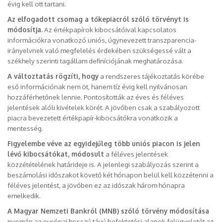
évig kell ott tartani.
Az elfogadott csomag a tőkepiacról szóló törvényt is
módosítja.
Az értékpapírok kibocsátóival kapcsolatos
információkra vonatkozó uniós, úgynevezett transzparencia-
irányelvnek való megfelelés érdekében szükségessé vált a
székhely szerinti tagállam definíciójának meghatározása.
A változtatás rögzíti, hogy
a rendszeres tájékoztatás körébe
eső információnak nem öt, hanem tíz évig kell nyilvánosan
hozzáférhetőnek lennie. Pontosították az éves és féléves
jelentések alóli kivételek körét. A jövőben csak a szabályozott
piacra bevezetett értékpapír-kibocsátókra vonatkozik a
mentesség.
Figyelembe véve az egyidejűleg több uniós piacon is jelen
lévő kibocsátókat, módosult
a féléves jelentések
közzétételének határideje is. A jelenlegi szabályozás szerint a
beszámolási időszakot követő két hónapon belül kell közzétenni a
féléves jelentést, a jövőben ez az időszak három hónapra
emelkedik.
A Magyar Nemzeti Bankról (MNB) szóló törvény módosítása
nyomán az európai hosszú távú befektetési alapok felügyeletét az