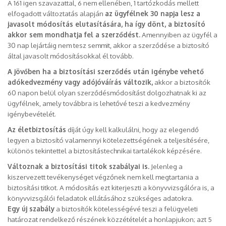
A 161 igen szavazattal, 6 nem ellenében, 1 tartózkodás mellett
elfogadott változtatás alapján
az ügyfélnek 30 napja lesz a
javasolt módosítás elutasítására, ha így dönt, a biztosító
akkor sem mondhatja fel a szerződést.
Amennyiben az ügyfél a
30 nap lejártáig nem tesz semmit, akkor a szerződése a biztosító
által javasolt módosításokkal él tovább.
A jövőben ha a biztosítási szerződés után igénybe vehető
adókedvezmény vagy adójóváírás változik,
akkor a biztosítók
60 napon belül olyan szerződésmódosítást dolgozhatnak ki az
ügyfélnek, amely továbbra is lehetővé teszi a kedvezmény
igénybevételét.
Az életbiztosítás
díját úgy kell kalkulálni, hogy az elegendő
legyen a biztosító valamennyi kötelezettségének a teljesítésére,
különös tekintettel a biztosítástechnikai tartalékok képzésére.
Változnak a biztosítási titok szabályai is.
Jelenleg a
kiszervezett tevékenységet végzőnek nem kell megtartania a
biztosítási titkot. A módosítás ezt kiterjeszti a könyvvizsgálóra is, a
könyvvizsgálói feladatok ellátásához szükséges adatokra.
Egy új szabály
a biztosítók kötelességévé teszi a felügyeleti
határozat rendelkező részének közzétételét a honlapjukon; azt 5