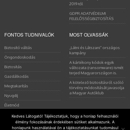
2019-től
GDPR ADATVÉDELMI
FELELŐSSÉGBIZTOSÍTÁS
FONTOS TUDNIVALÓK
MOST OLVASSÁK
Biztosító váltás
„Látni és Látszani” országos
kampány
Öngondoskodás
A kártékony kódok egyik
Biztosítás
változata (ransomware) ismét
terjed Magyarországon is.
Gazdálkodás
A kötelező biztosításról szóló
Megtakarítás
törvény módosítását javasolja
a Magyar Autóklub
Nyugdíj
Életmód
Kedves Látogató! Tájékoztatjuk, hogy a honlap felhasználói
élmény fokozásának érdekében sütiket alkalmazunk. A
Ez a weboldal sütiket használ. Az Uniós törvények értelmében
honlapunk használatával ön a tájékoztatásunkat tudomásul
kérem, engedélyezze a sütik használatát, vagy zárja be az oldalt.