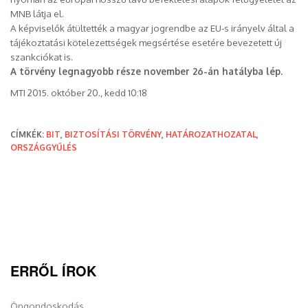
MNB látja el.
A képviselők átültették a magyar jogrendbe az EU-s irányelv által a
tájékoztatási kötelezettségek megsértése esetére bevezetett új
szankciókat is.
A törvény legnagyobb része november 26-án hatályba lép.
MTI 2015. október 20., kedd 10:18
CÍMKÉK:
BIT
,
BIZTOSÍTÁSI TÖRVÉNY
,
HATÁROZATHOZATAL
,
ORSZÁGGYŰLÉS
ERRŐL ÍROK
Öngondoskodás