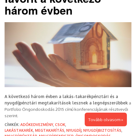
három évben
A következő három évben a lakás-takarékpénztári és a
nyugdíjpénztári megtakarítások lesznek a legnépszerűbbek
a
Portfolio Öngondoskodás 2015 című konferenciájának résztvevői
szerint.
Tovább olvasom »
CÍMKÉK:
ADÓKEDVEZMÉNY
,
CSOK
,
LAKÁSTAKARÉK
,
MEGTAKARÍTÁS
,
NYUGDÍJ
,
NYUGDÍJBIZTOSÍTÁS
,