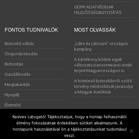
GDPR ADATVÉDELMI
FELELŐSSÉGBIZTOSÍTÁS
FONTOS TUDNIVALÓK
MOST OLVASSÁK
Biztosító váltás
„Látni és Látszani” országos
kampány
Öngondoskodás
A kártékony kódok egyik
Biztosítás
változata (ransomware) ismét
terjed Magyarországon is.
Gazdálkodás
A kötelező biztosításról szóló
Megtakarítás
törvény módosítását javasolja
a Magyar Autóklub
Nyugdíj
Életmód
Kedves Látogató! Tájékoztatjuk, hogy a honlap felhasználói
élmény fokozásának érdekében sütiket alkalmazunk. A
Ez a weboldal sütiket használ. Az Uniós törvények értelmében
honlapunk használatával ön a tájékoztatásunkat tudomásul
kérem, engedélyezze a sütik használatát, vagy zárja be az oldalt.
Copyright © 2008-2026 Pálinkás Éva | Minden jog fenntartva! |
veszi.
Engedélyezem
További információ
www.gondoskodjmagadrol.hu
| eva@gondoskodjmagadrol.hu