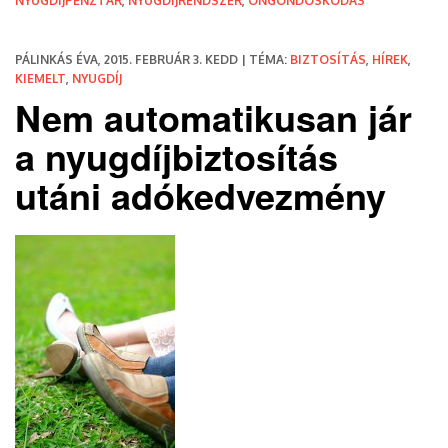
NYUGDÍJPÉNZTÁR
,
NYUGDÍJRENDSZER
,
ÖNGONDOSKODÁS
PÁLINKÁS ÉVA, 2015. FEBRUÁR 3. KEDD | TÉMA:
BIZTOSÍTÁS
,
HÍREK
,
KIEMELT
,
NYUGDÍJ
Nem automatikusan jár
a nyugdíjbiztosítás
utáni adókedvezmény