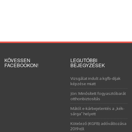
KÖVESSEN
LEGUTÓBBI
FACEBOOKON!
BEJEGYZÉSEK
Vizsgálat indult a kgfb-díjak
képzése miatt
Jön: Minősített fogyasztóbarát
otthonbiztosítás
Mától e-kárbejelentés a „kék-
sárga” helyett
Kötelező (KGFB) adóváltozása
2019-től