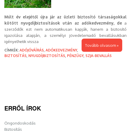
Múlt év elejétől újra jár az üzleti biztosító társaságokkal
kötött nyugdíjbiztosítások után az adókedvezmény, de
a
szerződők ezt nem automatikusan kapják, hanem a biztosító
igazolása alapján, a személyi jövedelemadó bevallásukban
igényelhetik vissza
Tovább olvasom »
CÍMKÉK:
ADÓJÓVÁÍRÁS
,
ADÓKEDVEZMÉNY
,
BIZTOSÍTÁS
,
NYUGDÍJBIZTOSÍTÁS
,
PÉNZÜGY
,
SZJA-BEVALLÁS
ERRŐL ÍROK
Öngondoskodás
Biztosítás