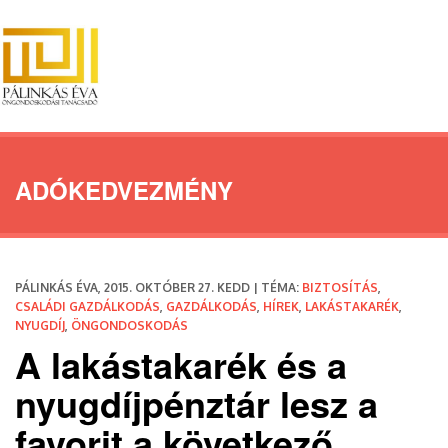
ADÓKEDVEZMÉNY
PÁLINKÁS ÉVA, 2015. OKTÓBER 27. KEDD | TÉMA:
BIZTOSÍTÁS
,
CSALÁDI GAZDÁLKODÁS
,
GAZDÁLKODÁS
,
HÍREK
,
LAKÁSTAKARÉK
,
NYUGDÍJ
,
ÖNGONDOSKODÁS
A lakástakarék és a
nyugdíjpénztár lesz a
favorit a következő