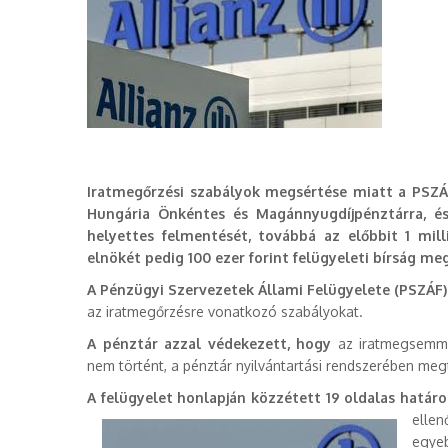
Iratmegőrzési szabályok megsértése miatt a PSZÁF 1
Hungária Önkéntes és Magánnyugdíjpénztárra, é
helyettes felmentését, továbbá az előbbit 1 mill
elnökét pedig 100 ezer forint felügyeleti bírság me
A Pénzügyi Szervezetek Állami Felügyelete (PSZÁF) a
az iratmegőrzésre vonatkozó szabályokat.
A pénztár azzal védekezett, hogy
az iratmegsemmis
nem történt, a pénztár nyilvántartási rendszerében meg
A felügyelet honlapján közzétett 19 oldalas határo
elle
egyeb