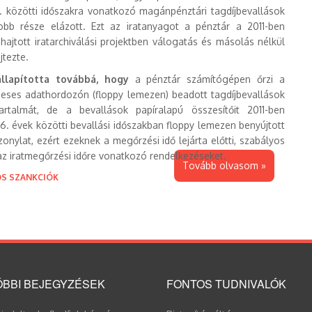
 közötti időszakra vonatkozó magánpénztári tagdíjbevallások
bb része elázott. Ezt az iratanyagot a pénztár a 2011-ben
hajtott iratarchiválási projektben válogatás és másolás nélkül
jtezte.
llapította továbbá, hogy
a pénztár számítógépen őrzi a
ses adathordozón (floppy lemezen) beadott tagdíjbevallások
artalmát, de a bevallások papíralapú összesítőit 2011-ben
. évek közötti bevallási időszakban floppy lemezen benyújtott
zonylat, ezért ezeknek a megőrzési idő lejárta előtti, szabályos
i az iratmegőrzési időre vonatkozó rendelkezéseket.
Tovább olvasom »
OS SZANKCIÓK
BBI BEJEGYZÉSEK
FONTOS TUDNIVALÓK