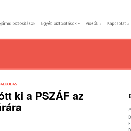
jármű biztosítások
Egyéb biztosítások
»
Videók
»
Kapcsolat
»
DÁLKODÁS
ótt ki a PSZÁF az
árára
Ö
B
E
B