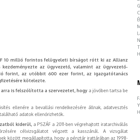
G
C
É
M
L
N
T
H
0 millió forintos felügyeleti bírságot rótt ki az Allianz
s kezdeményezte az ügyvezető, valamint az ügyvezető-
ió forint, az utóbbit 600 ezer forint, az igazgatótanács
gfizetésére kötelezte.
rra is felszólította a szervezetet, hogy
a jövőben tartsa be
F
Y
ítés ellenére a bevallási rendelkezésére állnak, adatvesztés
H
található adatok ellenőrizhetők.
zatból kiderül,
a PSZÁF a 2011-ben végrehajtott
iratarchiválás
nőrzésére célvizsgálatot végzett a kasszánál. A vizsgálat
ek között megállapította, hogy a pénztár irattárában az 1998-