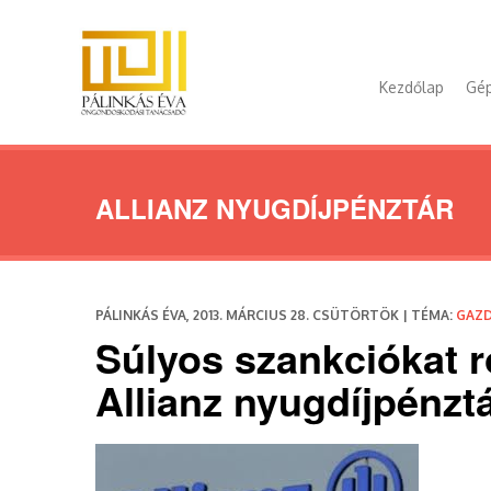
Kezdőlap
Gép
ALLIANZ NYUGDÍJPÉNZTÁR
PÁLINKÁS ÉVA, 2013. MÁRCIUS 28. CSÜTÖRTÖK | TÉMA:
GAZ
Súlyos szankciókat r
Allianz nyugdíjpénzt