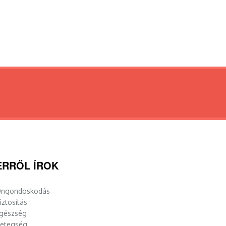
ERRŐL ÍROK
ngondoskodás
iztosítás
gészség
etegség