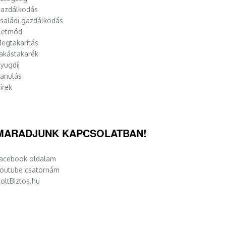
azdálkodás
saládi gazdálkodás
letmód
egtakarítás
akástakarék
yugdíj
anulás
írek
MARADJUNK KAPCSOLATBAN!
acebook oldalam
outube csatornám
oltBiztos.hu