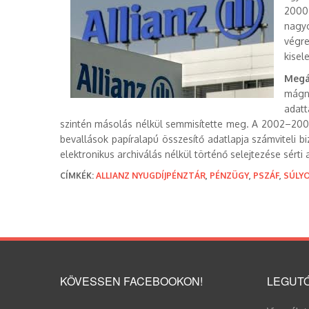
2000.
nagyo
végre
kisele
Megá
mágne
adatt
szintén másolás nélkül semmisítette meg. A 2002–2006
bevallások papíralapú összesítő adatlapja számviteli bi
elektronikus archiválás nélkül történő selejtezése sért
CÍMKÉK:
ALLIANZ NYUGDÍJPÉNZTÁR
,
PÉNZÜGY
,
PSZÁF
,
SÚLY
KÖVESSEN FACEBOOKON!
LEGUTÓ