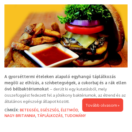
A gyorséttermi ételeken alapuló egyhangú táplálkozás
megöli az elhízás, a szívbetegségek, a cukorbaj és a rák ellen
óvó bélbaktériumokat
– derült ki egy kutatásból, mely
összefüggést fedezett fel a jótékony baktériumok, az étrend és az
általános egészségi állapot között.
Tovább olvasom »
CÍMKÉK:
BETEGSÉG
,
EGÉSZSÉG
,
ÉLETMÓD
,
NAGY-BRITANNIA
,
TÁPLÁLKOZÁS
,
TUDOMÁNY