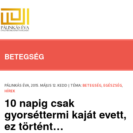
BETEGSÉG
PÁLINKÁS ÉVA, 2015. MÁJUS 12. KEDD | TÉMA:
BETEGSÉG
,
EGÉSZSÉG
,
HÍREK
10 napig csak
gyorséttermi kaját evett,
ez történt…