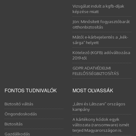
Vizsgálat indult a kgfb-díjak
képzése miatt
Jön: Minősített fogyasztóbarát
otthonbiztosítás
Mától e-kárbejelentés a „kék-
sárga” helyett
Kötelező (KGFB) adóváltozása
2019-től
GDPR ADATVÉDELMI
FELELŐSSÉGBIZTOSÍTÁS
FONTOS TUDNIVALÓK
MOST OLVASSÁK
Biztosító váltás
„Látni és Látszani” országos
kampány
Öngondoskodás
A kártékony kódok egyik
Biztosítás
változata (ransomware) ismét
terjed Magyarországon is.
Gazdálkodás