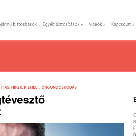
jármű biztosítások
Egyéb biztosítások
»
Videók
»
Kapcsolat
»
SÍTÁS
,
HÍREK
,
KIEMELT
,
ÖNGONDOSKODÁS
gtévesztő
t
Ö
B
E
B