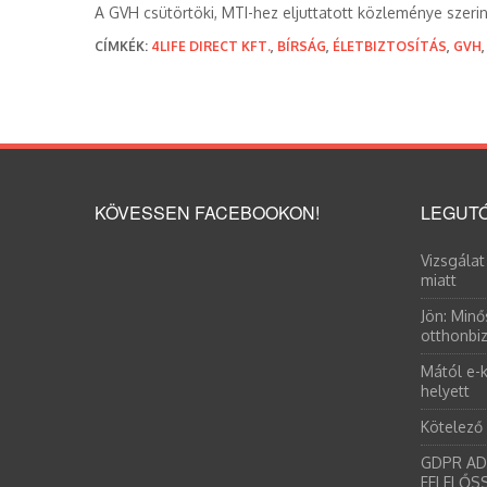
A GVH csütörtöki, MTI-hez eljuttatott közleménye szerin
CÍMKÉK:
4LIFE DIRECT KFT.
,
BÍRSÁG
,
ÉLETBIZTOSÍTÁS
,
GVH
KÖVESSEN FACEBOOKON!
LEGUTÓ
Vizsgálat
miatt
Jön: Minő
otthonbiz
Mától e-k
helyett
Kötelező
GDPR AD
FELELŐS