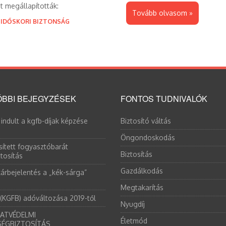
t megállapították:
Tovább olvasom »
,
IDŐSKORI BIZTONSÁG
BBI BEJEGYZÉSEK
FONTOS TUDNIVALÓK
 indult a kgfb-díjak képzése
Biztosító váltás
Öngondoskodás
sített fogyasztóbarát
Biztosítás
tosítás
Gazdálkodás
árbejelentés a „kék-sárga”
Megtakarítás
 (KGFB) adóváltozása 2019-től
Nyugdíj
ATVÉDELMI
Életmód
SÉGBIZTOSÍTÁS