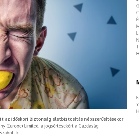
G
C
É
M
L
N
T
H
F
Y
H
t az Időskori Biztonság életbiztosítás
népszerűsítésekor
ny (Europe) Limited, a jogsértésekért a Gazdasági
szabott ki.