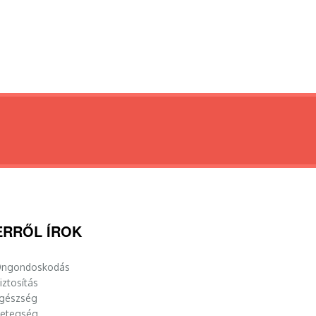
ERRŐL ÍROK
ngondoskodás
iztosítás
gészség
etegség