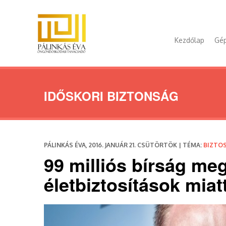
Kezdőlap
Gép
IDŐSKORI BIZTONSÁG
PÁLINKÁS ÉVA, 2016. JANUÁR 21. CSÜTÖRTÖK | TÉMA:
BIZTO
99 milliós bírság me
életbiztosítások miat