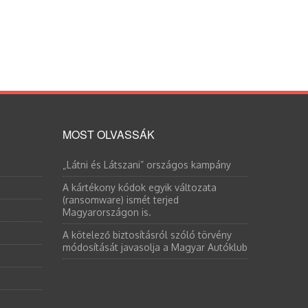
MOST OLVASSÁK
„Látni és Látszani” országos kampány
A kártékony kódok egyik változata
(ransomware) ismét terjed
Magyarországon is.
A kötelező biztosításról szóló törvény
módosítását javasolja a Magyar Autóklub