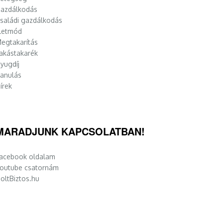
azdálkodás
saládi gazdálkodás
letmód
egtakarítás
akástakarék
yugdíj
anulás
írek
MARADJUNK KAPCSOLATBAN!
acebook oldalam
outube csatornám
oltBiztos.hu