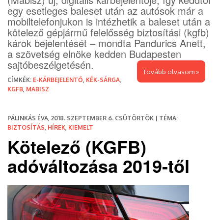
egy esetleges baleset után az autósok már a
mobiltelefonjukon is intézhetik a baleset után a
kötelező gépjármű felelősség biztosítási (kgfb)
károk bejelentését – mondta Pandurics Anett,
a szövetség elnöke kedden Budapesten
sajtóbeszélgetésén.
Tovább olvasom »
CÍMKÉK:
E-KÁRBEJELENTŐ
,
KÉK-SÁRGA
,
KGFB
,
MABISZ
PÁLINKÁS ÉVA, 2018. SZEPTEMBER 6. CSÜTÖRTÖK | TÉMA:
BIZTOSÍTÁS
,
HÍREK
,
KIEMELT
Kötelező (KGFB)
adóváltozása 2019-től