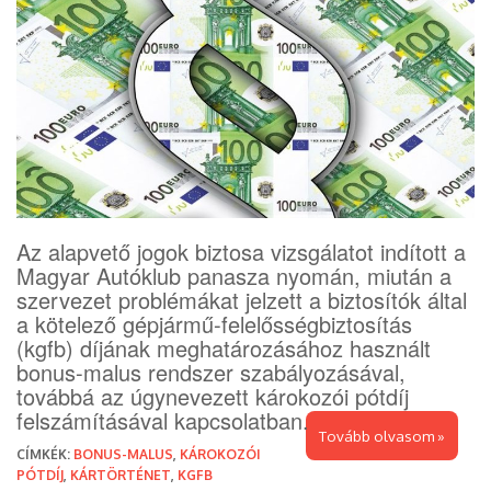
Az alapvető jogok biztosa vizsgálatot indított a
Magyar Autóklub panasza nyomán, miután a
szervezet problémákat jelzett a biztosítók által
a kötelező gépjármű-felelősségbiztosítás
(kgfb) díjának meghatározásához használt
bonus-malus rendszer szabályozásával,
továbbá az úgynevezett károkozói pótdíj
felszámításával kapcsolatban.
Tovább olvasom »
CÍMKÉK:
BONUS-MALUS
,
KÁROKOZÓI
PÓTDÍJ
,
KÁRTÖRTÉNET
,
KGFB