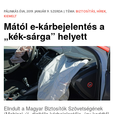
PÁLINKÁS ÉVA, 2019. JANUÁR 9. SZERDA | TÉMA:
BIZTOSÍTÁS
,
HÍREK
,
KIEMELT
Mától e-kárbejelentés a
„kék-sárga” helyett
Elindult a Magyar Biztosítók Szövetségének
(Mabisz) új, digitális kárbejelentője, így keddtől