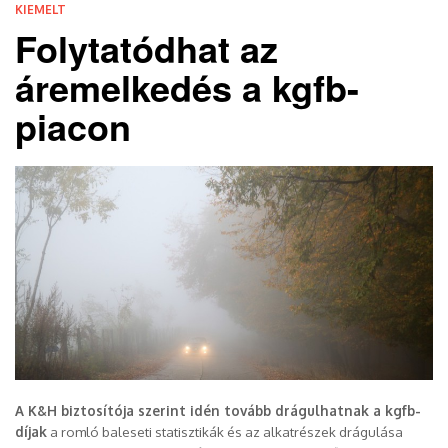
KIEMELT
Folytatódhat az
áremelkedés a kgfb-
piacon
A K&H biztosítója szerint idén tovább drágulhatnak a kgfb-
díjak
a romló baleseti statisztikák és az alkatrészek drágulása