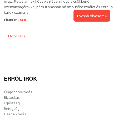
miatt, illetve annak következtében, hogy a csökkenő
üzemanyagárakkal párhuzamosan nő az autóhasználat és ezzel a
károk száma is.
Tovább olvasom »
CÍMKÉK:
KGFB
Post
←
Előző oldal
navigation
ERRŐL ÍROK
Öngondoskodás
Biztosítás
Egészség
Betegség
Gazdálkodás