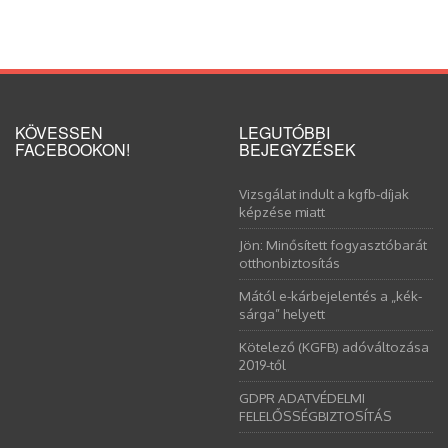
KÖVESSEN
LEGUTÓBBI
FACEBOOKON!
BEJEGYZÉSEK
Vizsgálat indult a kgfb-díjak
képzése miatt
Jön: Minősített fogyasztóbarát
otthonbiztosítás
Mától e-kárbejelentés a „kék-
sárga” helyett
Kötelező (KGFB) adóváltozása
2019-től
GDPR ADATVÉDELMI
FELELŐSSÉGBIZTOSÍTÁS