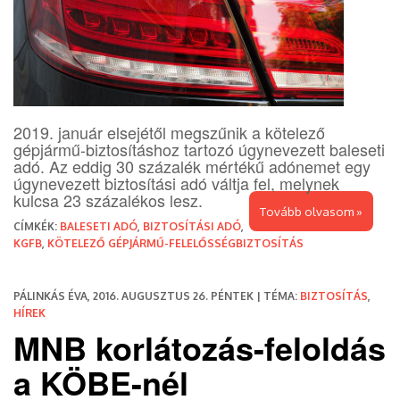
2019. január elsejétől megszűnik a kötelező
gépjármű-biztosításhoz tartozó úgynevezett baleseti
adó. Az eddig 30 százalék mértékű adónemet egy
úgynevezett biztosítási adó váltja fel, melynek
kulcsa 23 százalékos lesz.
Tovább olvasom »
CÍMKÉK:
BALESETI ADÓ
,
BIZTOSÍTÁSI ADÓ
,
KGFB
,
KÖTELEZŐ GÉPJÁRMŰ-FELELŐSSÉGBIZTOSÍTÁS
PÁLINKÁS ÉVA, 2016. AUGUSZTUS 26. PÉNTEK | TÉMA:
BIZTOSÍTÁS
,
HÍREK
MNB korlátozás-feloldás
a KÖBE-nél