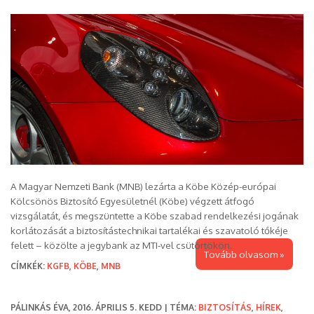
A Magyar Nemzeti Bank (MNB) lezárta a Köbe Közép-európai
Kölcsönös Biztosító Egyesületnél (Köbe) végzett átfogó
vizsgálatát, és megszüntette a Köbe szabad rendelkezési jogának
korlátozását a biztosítástechnikai tartalékai és szavatoló tőkéje
felett – közölte a jegybank az MTI-vel csütörtökön.
Tovább olvasom »
CÍMKÉK:
KGFB
,
KÖBE
,
MNB
PÁLINKÁS ÉVA, 2016. ÁPRILIS 5. KEDD | TÉMA:
BIZTOSÍTÁS
,
HÍREK
,