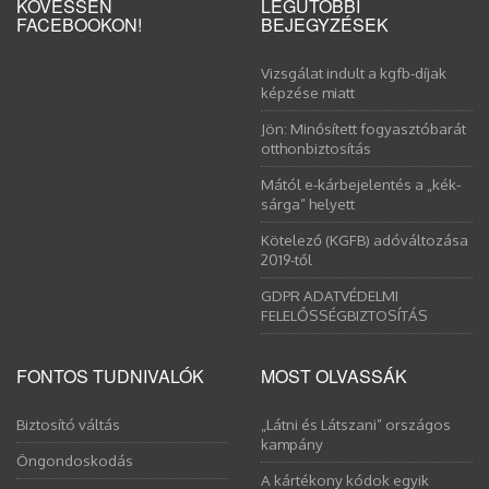
KÖVESSEN
LEGUTÓBBI
FACEBOOKON!
BEJEGYZÉSEK
Vizsgálat indult a kgfb-díjak
képzése miatt
Jön: Minősített fogyasztóbarát
otthonbiztosítás
Mától e-kárbejelentés a „kék-
sárga” helyett
Kötelező (KGFB) adóváltozása
2019-től
GDPR ADATVÉDELMI
FELELŐSSÉGBIZTOSÍTÁS
FONTOS TUDNIVALÓK
MOST OLVASSÁK
Biztosító váltás
„Látni és Látszani” országos
kampány
Öngondoskodás
A kártékony kódok egyik