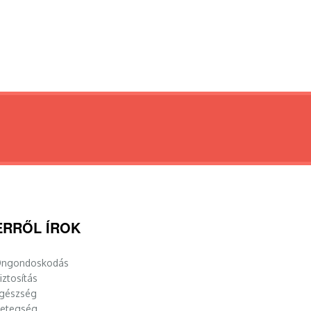
ERRŐL ÍROK
ngondoskodás
iztosítás
gészség
etegség