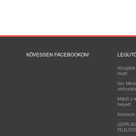
KÖVESSEN FACEBOOKON!
LEGUTÓ
Vizsgálat
miatt
Jön: Minő
otthonbiz
Mától e-k
helyett
Kötelező
GDPR AD
FELELŐS