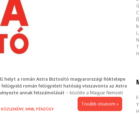
G
C
É
M
L
N
T
H
ll helyt a román Astra Biztosító magyarországi fióktelepe
t felügyelő román felügyeleti hatóság visszavonta az Astra
ményezte annak felszámolását
– közölte a Magyar Nemzeti
F
Tovább olvasom »
Y
,
KÖZLEMÉNY
,
MNB
,
PÉNZÜGY
H