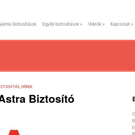
jármű biztosítások
Egyéb biztosítások
»
Videók
»
Kapcsolat
»
IZTOSÍTÁS
,
HÍREK
stra Biztosító
Ö
B
E
B