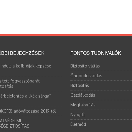
BBI BEJEGYZÉSEK
FONTOS TUDNIVALÓK
 indult a kgfb-díjak képzése
Biztosító váltás
Öngondoskodás
sített fogyasztóbarát
Biztosítás
tosítás
Gazdálkodás
árbejelentés a „kék-sárga”
Megtakarítás
 (KGFB) adóváltozása 2019-től
Nyugdíj
ATVÉDELMI
Életmód
SÉGBIZTOSÍTÁS