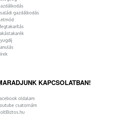
azdálkodás
saládi gazdálkodás
letmód
egtakarítás
akástakarék
yugdíj
anulás
írek
MARADJUNK KAPCSOLATBAN!
acebook oldalam
outube csatornám
oltBiztos.hu