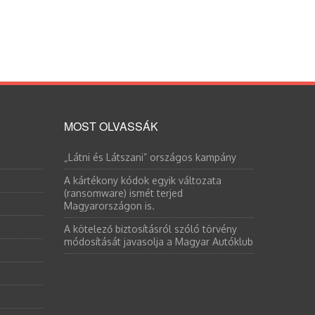
MOST OLVASSÁK
„Látni és Látszani” országos kampány
A kártékony kódok egyik változata
(ransomware) ismét terjed
Magyarországon is.
A kötelező biztosításról szóló törvény
módosítását javasolja a Magyar Autóklub