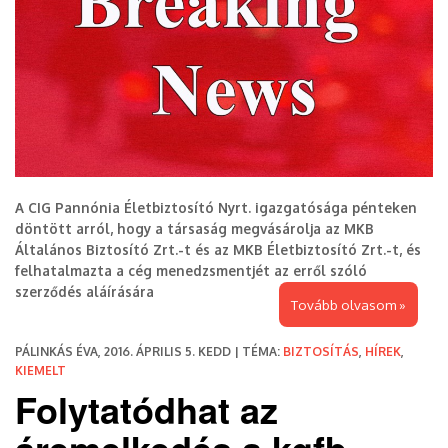
A CIG Pannónia Életbiztosító Nyrt. igazgatósága pénteken
döntött arról, hogy a társaság megvásárolja az MKB
Általános Biztosító Zrt.-t és az MKB Életbiztosító Zrt.-t, és
felhatalmazta a cég menedzsmentjét az erről szóló
szerződés aláírására
Tovább olvasom »
PÁLINKÁS ÉVA, 2016. ÁPRILIS 5. KEDD | TÉMA:
BIZTOSÍTÁS
,
HÍREK
,
KIEMELT
Folytatódhat az
áremelkedés a kgfb-