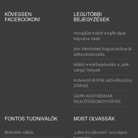
KÖVESSEN
LEGUTÓBBI
FACEBOOKON!
BEJEGYZÉSEK
Vizsgálat indult a kgfb-díjak
képzése miatt
Jön: Minősített fogyasztóbarát
otthonbiztosítás
Mától e-kárbejelentés a „kék-
sárga” helyett
Kötelező (KGFB) adóváltozása
2019-től
GDPR ADATVÉDELMI
FELELŐSSÉGBIZTOSÍTÁS
FONTOS TUDNIVALÓK
MOST OLVASSÁK
Biztosító váltás
„Látni és Látszani” országos
kampány