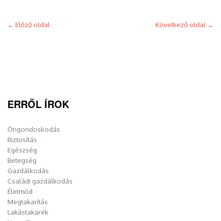
Post
←
Előző oldal
Következő oldal
→
navigation
ERRŐL ÍROK
Öngondoskodás
Biztosítás
Egészség
Betegség
Gazdálkodás
Családi gazdálkodás
Életmód
Megtakarítás
Lakástakarék