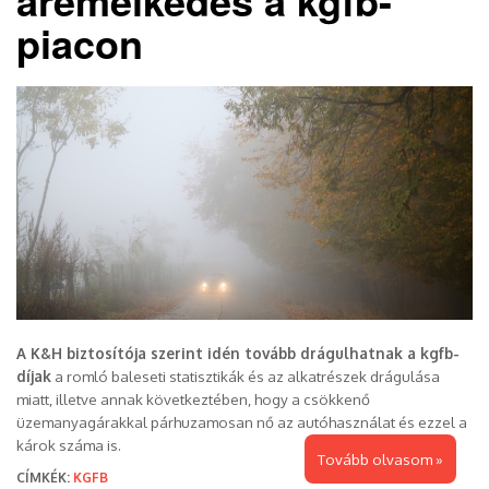
piacon
A K&H biztosítója szerint idén tovább drágulhatnak a kgfb-
díjak
a romló baleseti statisztikák és az alkatrészek drágulása
miatt, illetve annak következtében, hogy a csökkenő
üzemanyagárakkal párhuzamosan nő az autóhasználat és ezzel a
károk száma is.
Tovább olvasom »
CÍMKÉK:
KGFB