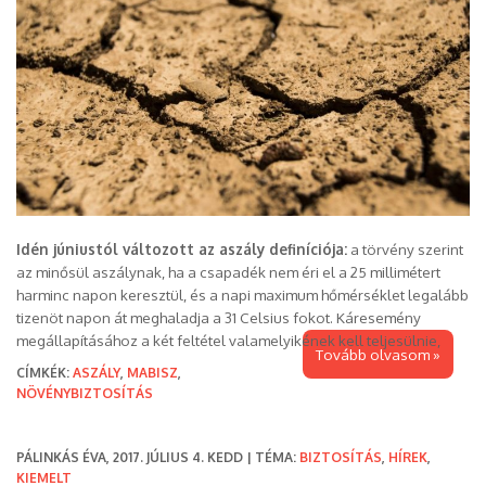
Idén júniustól változott az aszály definíciója:
a törvény szerint
az minősül aszálynak, ha a csapadék nem éri el a 25 millimétert
harminc napon keresztül, és a napi maximum hőmérséklet legalább
tizenöt napon át meghaladja a 31 Celsius fokot. Káresemény
megállapításához a két feltétel valamelyikének kell teljesülnie,
Tovább olvasom »
CÍMKÉK:
ASZÁLY
,
MABISZ
,
NÖVÉNYBIZTOSÍTÁS
PÁLINKÁS ÉVA, 2017. JÚLIUS 4. KEDD | TÉMA:
BIZTOSÍTÁS
,
HÍREK
,
KIEMELT