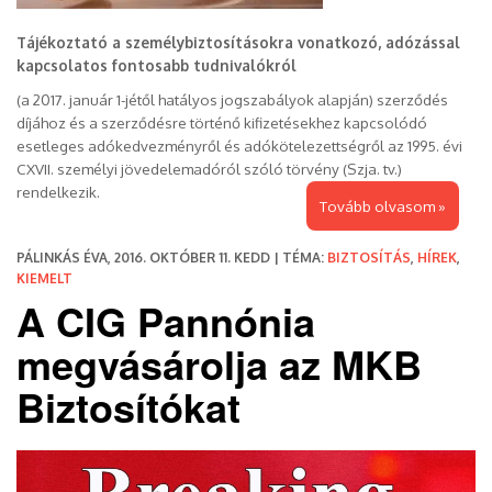
Tájékoztató a személybiztosításokra vonatkozó, adózással
kapcsolatos fontosabb tudnivalókról
(a 2017. január 1-jétől hatályos jogszabályok alapján) szerződés
díjához és a szerződésre történő kifizetésekhez kapcsolódó
esetleges adókedvezményről és adókötelezettségről az 1995. évi
CXVII. személyi jövedelemadóról szóló törvény (Szja. tv.)
rendelkezik.
Tovább olvasom »
PÁLINKÁS ÉVA, 2016. OKTÓBER 11. KEDD | TÉMA:
BIZTOSÍTÁS
,
HÍREK
,
KIEMELT
A CIG Pannónia
megvásárolja az MKB
Biztosítókat