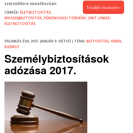
szerződésre vonatkozóan.
Tovább olvasom »
CÍMKÉK:
ÉLETBIZTOSÍTÁS
,
NYUGDÍJBIZTOSÍTÁS
,
PÉNZMOSÁSI TÖRVÉNY
,
UNIT LINKED
ÉLETBIZTOSÍTÁS
PÁLINKÁS ÉVA, 2017. JANUÁR 9. HÉTFŐ | TÉMA:
BIZTOSÍTÁS
,
HÍREK
,
KIEMELT
Személybiztosítások
adózása 2017.